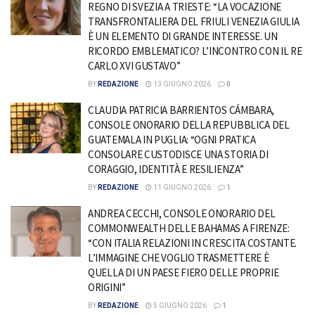
REGNO DI SVEZIA A TRIESTE: “LA VOCAZIONE
TRANSFRONTALIERA DEL FRIULI VENEZIA GIULIA
È UN ELEMENTO DI GRANDE INTERESSE. UN
RICORDO EMBLEMATICO? L’INCONTRO CON IL RE
CARLO XVI GUSTAVO”
BY
REDAZIONE
13 GIUGNO 2026
0
CLAUDIA PATRICIA BARRIENTOS CÁMBARA,
CONSOLE ONORARIO DELLA REPUBBLICA DEL
GUATEMALA IN PUGLIA: “OGNI PRATICA
CONSOLARE CUSTODISCE UNA STORIA DI
CORAGGIO, IDENTITÀ E RESILIENZA”
BY
REDAZIONE
11 GIUGNO 2026
1
ANDREA CECCHI, CONSOLE ONORARIO DEL
COMMONWEALTH DELLE BAHAMAS A FIRENZE:
“CON ITALIA RELAZIONI IN CRESCITA COSTANTE.
L’IMMAGINE CHE VOGLIO TRASMETTERE È
QUELLA DI UN PAESE FIERO DELLE PROPRIE
ORIGINI”
BY
REDAZIONE
5 GIUGNO 2026
1