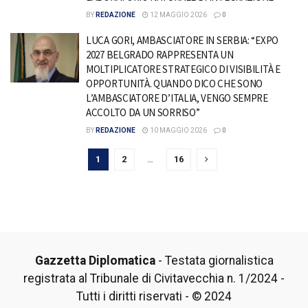
BY
REDAZIONE
12 MAGGIO 2026
0
LUCA GORI, AMBASCIATORE IN SERBIA: “EXPO
2027 BELGRADO RAPPRESENTA UN
MOLTIPLICATORE STRATEGICO DI VISIBILITÀ E
OPPORTUNITÀ. QUANDO DICO CHE SONO
L’AMBASCIATORE D’ITALIA, VENGO SEMPRE
ACCOLTO DA UN SORRISO”
BY
REDAZIONE
10 MAGGIO 2026
0
1
2
…
16
Gazzetta Diplomatica
- Testata giornalistica
registrata al Tribunale di Civitavecchia n. 1/2024 -
Tutti i diritti riservati - © 2024