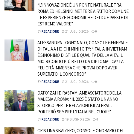
“L’INNOVAZIONE È UN PONTE NATURALE TRA
ROMA ED HELSINKI. METTERE A FATTOR COMUNE
LE ESPERIENZE ECONOMICHE DEI DUE PAESI È DI
ESTREMO VALORE”
BY
REDAZIONE
21 LUGLIO 2026
0
ALESSANDRA TOGNONATO, CONSOLE GENERALE
D’ITALIA A HO CHI MINH CITY: “ITALIA IN VIETNAM
È SINONIMO DI STILE E QUALITÀ DELLA VITA. IL
MIO RICORDO PIÙ BELLO DA DIPLOMATICA? LA
FELICITÀ IMMENSA CHE PROVAI DOPO AVER
SUPERATO IL CONCORSO”
BY
REDAZIONE
21 LUGLIO 2026
0
DATO’ ZAHID RASTAM, AMBASCIATORE DELLA
MALESIA A ROMA: “IL 2025 È STATO UN ANNO
STORICO PER LE RELAZIONI BILATERALI.
PORTERÒ SEMPRE L’ITALIA NEL CUORE”
BY
REDAZIONE
19 GIUGNO 2026
0
CRISTINA SBAIZERO, CONSOLE ONORARIO DEL