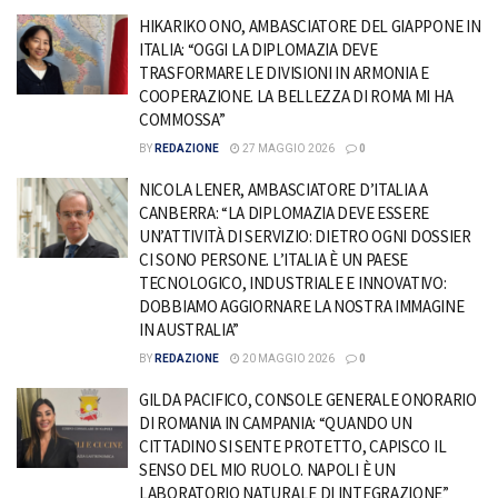
HIKARIKO ONO, AMBASCIATORE DEL GIAPPONE IN
ITALIA: “OGGI LA DIPLOMAZIA DEVE
TRASFORMARE LE DIVISIONI IN ARMONIA E
COOPERAZIONE. LA BELLEZZA DI ROMA MI HA
COMMOSSA”
BY
REDAZIONE
27 MAGGIO 2026
0
NICOLA LENER, AMBASCIATORE D’ITALIA A
CANBERRA: “LA DIPLOMAZIA DEVE ESSERE
UN’ATTIVITÀ DI SERVIZIO: DIETRO OGNI DOSSIER
CI SONO PERSONE. L’ITALIA È UN PAESE
TECNOLOGICO, INDUSTRIALE E INNOVATIVO:
DOBBIAMO AGGIORNARE LA NOSTRA IMMAGINE
IN AUSTRALIA”
BY
REDAZIONE
20 MAGGIO 2026
0
GILDA PACIFICO, CONSOLE GENERALE ONORARIO
DI ROMANIA IN CAMPANIA: “QUANDO UN
CITTADINO SI SENTE PROTETTO, CAPISCO IL
SENSO DEL MIO RUOLO. NAPOLI È UN
LABORATORIO NATURALE DI INTEGRAZIONE”