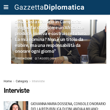
INTERVISTE
Alessandro Iovino, Console Onorario
della Costa d’Avorio in Campania:
“Voglio far conoscere un’Africa che
produce, innova e costruisce futuro.
La mia nomina? Non è un titolo da
esibire, ma una responsabilità da
onorare ogni giorno”
BY
REDAZIONE
7 AGOSTO 2026
Home
Category
Interviste
Interviste
GIOVANNA MARIA DOSSENA, CONSOLE ONORARIO
DELLA REPUBBLICA DI FINLANDIA A MILANO: