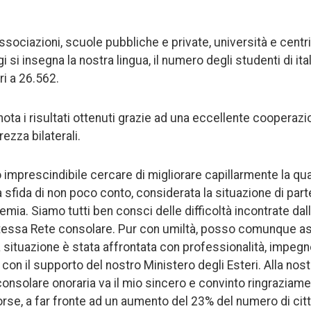
associazioni, scuole pubbliche e private, università e centri 
ggi si insegna la nostra lingua, il numero degli studenti di i
ri a 26.562.
nota i risultati ottenuti grazie ad una eccellente cooperazio
rezza bilaterali.
imprescindibile cercare di migliorare capillarmente la quali
a sfida di non poco conto, considerata la situazione di part
mia. Siamo tutti ben consci delle difficoltà incontrate dal
 stessa Rete consolare. Pur con umiltà, posso comunque as
la situazione è stata affrontata con professionalità, impeg
i, con il supporto del nostro Ministero degli Esteri. Alla nos
onsolare onoraria va il mio sincero e convinto ringraziamen
sorse, a far fronte ad un aumento del 23% del numero di citta