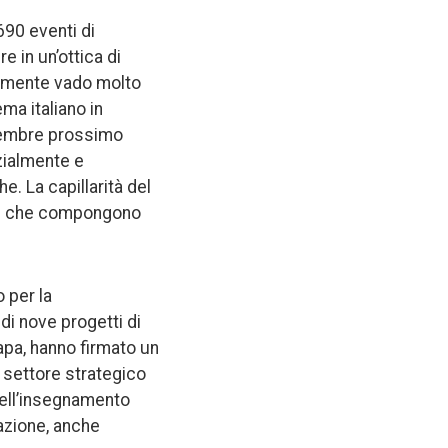
690 eventi di
 in un’ottica di
almente vado molto
ema italiano in
ovembre prossimo
zialmente e
e. La capillarità del
 stati che compongono
 per la
di nove progetti di
brapa, hanno firmato un
 settore strategico
dell’insegnamento
iazione, anche