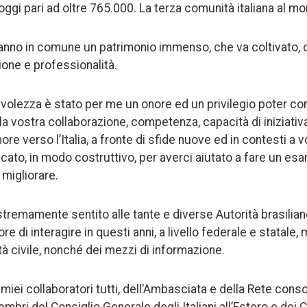
oggi pari ad oltre 765.000. La terza comunità italiana al m
e hanno in comune un patrimonio immenso, che va coltivato,
ione e professionalità.
olezza è stato per me un onore ed un privilegio poter co
a vostra collaborazione, competenza, capacità di iniziativ
e verso l’Italia, a fronte di sfide nuove ed in contesti a vol
ticato, in modo costruttivo, per averci aiutato a fare un es
 migliorare.
remamente sentito alle tante e diverse Autorità brasiliane
ore di interagire in questi anni, a livello federale e statale
tà civile, nonché dei mezzi di informazione.
miei collaboratori tutti, dell’Ambasciata e della Rete conso
membri del Consiglio Generale degli Italiani all’Estero e de