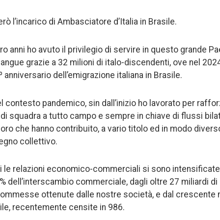
rò l’incarico di Ambasciatore d’Italia in Brasile.
ro anni ho avuto il privilegio di servire in questo grande Pa
sangue grazie a 32 milioni di italo-discendenti, ove nel 20
anniversario dell’emigrazione italiana in Brasile.
del contesto pandemico, sin dall’inizio ho lavorato per raffo
di squadra a tutto campo e sempre in chiave di flussi bilat
oloro che hanno contribuito, a vario titolo ed in modo divers
egno collettivo.
ni le relazioni economico-commerciali si sono intensificate
26% dell’interscambio commerciale, dagli oltre 27 miliardi di
e commesse ottenute dalle nostre società, e dal crescente
asile, recentemente censite in 986.