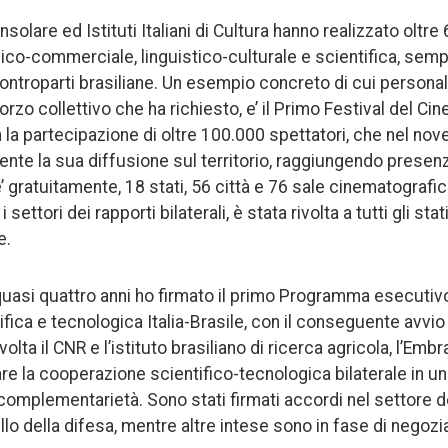
olare ed Istituti Italiani di Cultura hanno realizzato oltre 
-commerciale, linguistico-culturale e scientifica, sempre
controparti brasiliane. Un esempio concreto di cui person
orzo collettivo che ha richiesto, e’ il Primo Festival del Cin
n la partecipazione di oltre 100.000 spettatori, che nel n
nte la sua diffusione sul territorio, raggiungendo presen
 gratuitamente, 18 stati, 56 città e 76 sale cinematografich
i i settori dei rapporti bilaterali, è stata rivolta a tutti gli
e.
quasi quattro anni ho firmato il primo Programma esecutivo
ica e tecnologica Italia-Brasile, con il conseguente avvio 
volta il CNR e l’istituto brasiliano di ricerca agricola, l’Em
re la cooperazione scientifico-tecnologica bilaterale in un
omplementarietà. Sono stati firmati accordi nel settore 
uello della difesa, mentre altre intese sono in fase di negoz