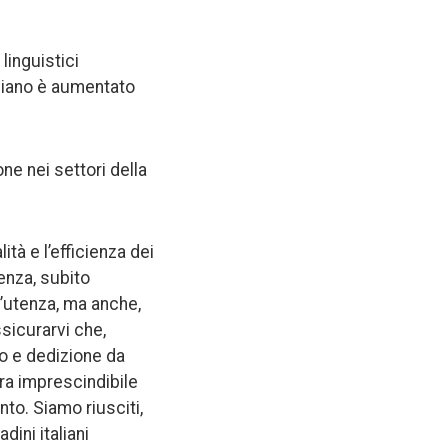
linguistici
taliano è aumentato
ne nei settori della
tà e l’efficienza dei
enza, subito
l’utenza, ma anche,
sicurarvi che,
no e dedizione da
tra imprescindibile
to. Siamo riusciti,
dini italiani