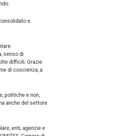
ondo.
 consolidato e
ntare
a, senso di
te difficili. Grazie
ame di coscienza, a
, politiche e non,
, ma anche del settore
lare, enti, agenzie e
i COMITES, Camere di