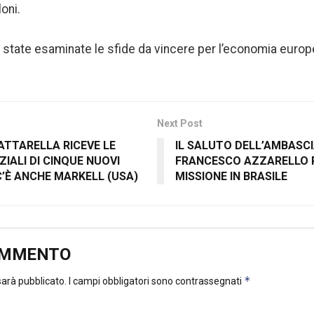
oni.
 state esaminate le sfide da vincere per l’economia europ
Next Post
ATTARELLA RICEVE LE
IL SALUTO DELL’AMBASCI
IALI DI CINQUE NUOVI
FRANCESCO AZZARELLO P
C’È ANCHE MARKELL (USA)
MISSIONE IN BRASILE
OMMENTO
*
 sarà pubblicato.
I campi obbligatori sono contrassegnati