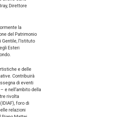
ray, Direttore
iormente la
zione del Patrimonio
Gentile, l’Istituto
gli Esteri
mondo.
rtistiche e delle
ative. Contribuirà
rassegna di eventi
– e nell’ambito della
re rivolta
 (IDIAF), foro di
elle relazioni
al Piano Mattei.