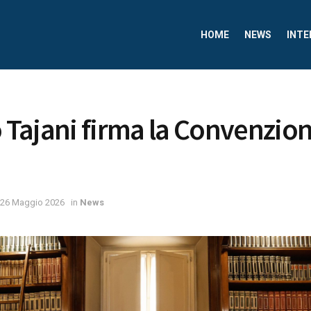
HOME
NEWS
INTE
ro Tajani firma la Convenzio
26 Maggio 2026
in
News