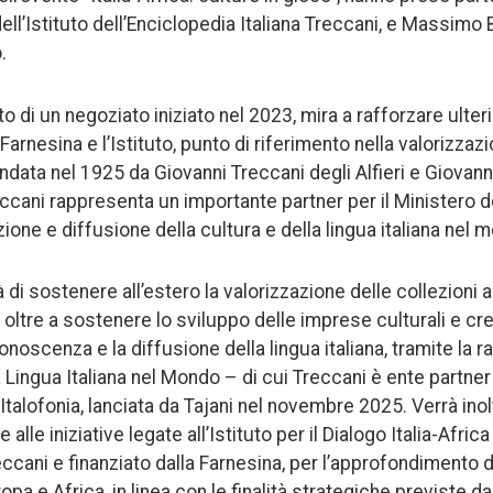
ll’Istituto dell’Enciclopedia Italiana Treccani, e Massimo B
.
o di un negoziato iniziato nel 2023, mira a rafforzare ulter
 Farnesina e l’Istituto, punto di riferimento nella valorizza
ondata nel 1925 da Giovanni Treccani degli Alfieri e Giovanni 
ccani rappresenta un importante partner per il Ministero de
ozione e diffusione della cultura e della lingua italiana nel 
di sostenere all’estero la valorizzazione delle collezioni a
 oltre a sostenere lo sviluppo delle imprese culturali e cre
 conoscenza e la diffusione della lingua italiana, tramite la 
 Lingua Italiana nel Mondo – di cui Treccani è ente partner 
talofonia, lanciata da Tajani nel novembre 2025. Verrà inolt
alle iniziative legate all’Istituto per il Dialogo Italia-Africa
ccani e finanziato dalla Farnesina, per l’approfondimento d
Europa e Africa, in linea con le finalità strategiche previste d