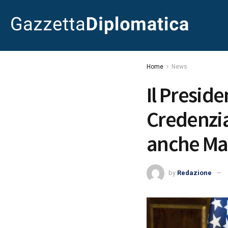
Home
News
Il Preside
Credenzia
anche Mar
by
Redazione