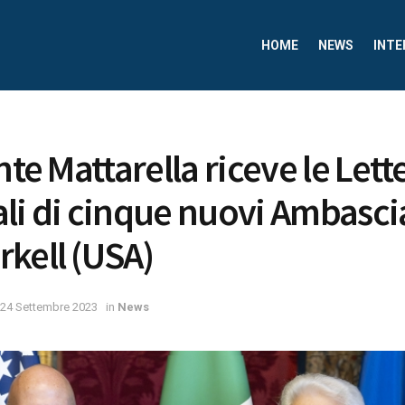
HOME
NEWS
INTE
nte Mattarella riceve le Lett
li di cinque nuovi Ambascia
kell (USA)
24 Settembre 2023
in
News