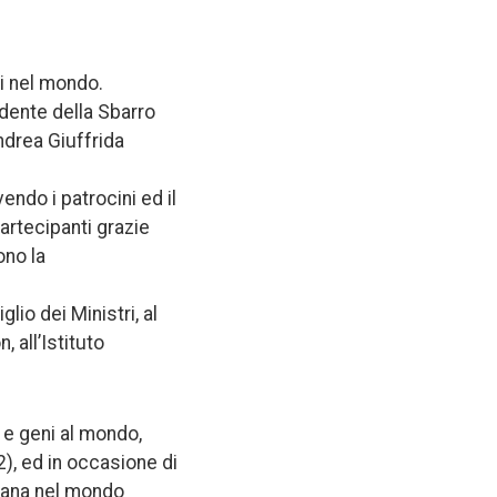
ni nel mondo.
idente della Sbarro
ndrea Giuffrida
endo i patrocini ed il
partecipanti grazie
ono la
lio dei Ministri, al
 all’Istituto
 e geni al mondo,
), ed in occasione di
liana nel mondo