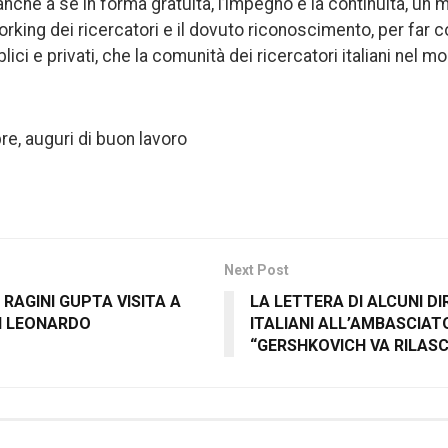
anche a se in forma gratuita, l’impegno e la continuità, un
rking dei ricercatori e il dovuto riconoscimento, per far c
bblici e privati, che la comunità dei ricercatori italiani nel
re, auguri di buon lavoro
Next Post
RAGINI GUPTA VISITA A
LA LETTERA DI ALCUNI DI
DI LEONARDO
ITALIANI ALL’AMBASCIAT
“GERSHKOVICH VA RILASC