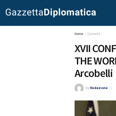
Home
Curiosità
XVII CON
THE WORL
Arcobelli
by
Redazione