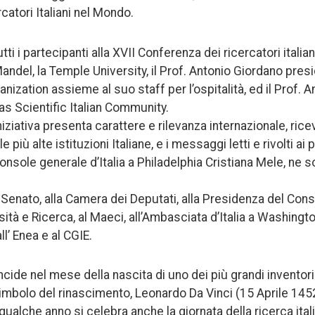
atori Italiani nel Mondo.
tti i partecipanti alla XVII Conferenza dei ricercatori italia
Mandel, la Temple University, il Prof. Antonio Giordano pres
ization assieme al suo staff per l’ospitalità, ed il Prof. A
as Scientific Italian Community.
iziativa presenta carattere e rilevanza internazionale, ricev
più alte istituzioni Italiane, e i messaggi letti e rivolti ai 
onsole generale d’Italia a Philadelphia Cristiana Mele, ne s
Senato, alla Camera dei Deputati, alla Presidenza del Consig
ità e Ricerca, al Maeci, all’Ambasciata d’Italia a Washington,
ll’ Enea e al CGIE.
cide nel mese della nascita di uno dei più grandi inventori
mbolo del rinascimento, Leonardo Da Vinci (15 Aprile 1452
 qualche anno si celebra anche la giornata della ricerca ita