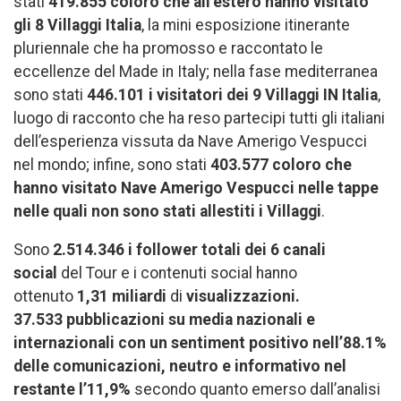
stati
419.855 coloro che all’estero hanno visitato
gli 8 Villaggi Italia
, la mini esposizione itinerante
pluriennale che ha promosso e raccontato le
eccellenze del Made in Italy; nella fase mediterranea
sono stati
446.101 i visitatori dei 9 Villaggi IN Italia
,
luogo di racconto che ha reso partecipi tutti gli italiani
dell’esperienza vissuta da Nave Amerigo Vespucci
nel mondo; infine, sono stati
403.577 coloro che
hanno visitato Nave Amerigo Vespucci nelle tappe
nelle quali non sono stati allestiti i Villaggi
.
Sono
2.514.346 i follower totali dei 6 canali
social
del Tour e i contenuti social hanno
ottenuto
1,31 miliardi
di
visualizzazioni.
37.533
pubblicazioni su media nazionali e
internazionali con un sentiment positivo nell’88.1%
delle comunicazioni, neutro e informativo nel
restante l’11,9%
secondo quanto emerso dall’analisi