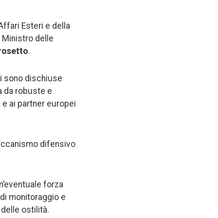
ffari Esteri e della
e Ministro delle
rosetto
.
si sono dischiuse
ta da robuste e
i e ai partner europei
 meccanismo difensivo
un’eventuale forza
 di monitoraggio e
elle ostilità.