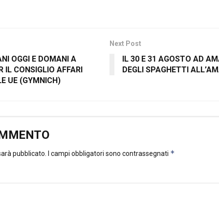
Next Post
ANI OGGI E DOMANI A
IL 30 E 31 AGOSTO AD A
IL CONSIGLIO AFFARI
DEGLI SPAGHETTI ALL’A
E UE (GYMNICH)
OMMENTO
*
 sarà pubblicato.
I campi obbligatori sono contrassegnati