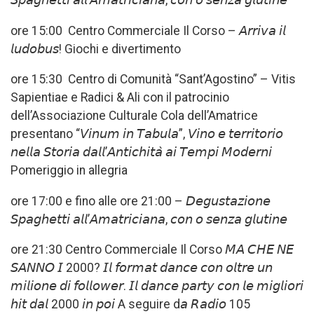
ore 15:00 Centro Commerciale Il Corso – 𝘈𝘳𝘳𝘪𝘷𝘢 𝘪𝘭
𝘭𝘶𝘥𝘰𝘣𝘶𝘴! Giochi e divertimento
ore 15:30 Centro di Comunità “Sant’Agostino” – Vitis
Sapientiae e Radici & Ali con il patrocinio
dell’Associazione Culturale Cola dell’Amatrice
presentano “𝘝𝘪𝘯𝘶𝘮 𝘪𝘯 𝘛𝘢𝘣𝘶𝘭𝘢”, 𝘝𝘪𝘯𝘰 𝘦 𝘵𝘦𝘳𝘳𝘪𝘵𝘰𝘳𝘪𝘰
𝘯𝘦𝘭𝘭𝘢 𝘚𝘵𝘰𝘳𝘪𝘢 𝘥𝘢𝘭𝘭’𝘈𝘯𝘵𝘪𝘤𝘩𝘪𝘵𝘢̀ 𝘢𝘪 𝘛𝘦𝘮𝘱𝘪 𝘔𝘰𝘥𝘦𝘳𝘯𝘪
Pomeriggio in allegria
ore 17:00 e fino alle ore 21:00 – 𝘋𝘦𝘨𝘶𝘴𝘵𝘢𝘻𝘪𝘰𝘯𝘦
𝘚𝘱𝘢𝘨𝘩𝘦𝘵𝘵𝘪 𝘢𝘭𝘭’𝘈𝘮𝘢𝘵𝘳𝘪𝘤𝘪𝘢𝘯𝘢, 𝘤𝘰𝘯 𝘰 𝘴𝘦𝘯𝘻𝘢 𝘨𝘭𝘶𝘵𝘪𝘯𝘦
ore 21:30 Centro Commerciale Il Corso 𝘔𝘈 𝘊𝘏𝘌 𝘕𝘌
𝘚𝘈𝘕𝘕𝘖 𝘐 2000? 𝘐𝘭 𝘧𝘰𝘳𝘮𝘢𝘵 𝘥𝘢𝘯𝘤𝘦 𝘤𝘰𝘯 𝘰𝘭𝘵𝘳𝘦 𝘶𝘯
𝘮𝘪𝘭𝘪𝘰𝘯𝘦 𝘥𝘪 𝘧𝘰𝘭𝘭𝘰𝘸𝘦𝘳. 𝘐𝘭 𝘥𝘢𝘯𝘤𝘦 𝘱𝘢𝘳𝘵𝘺 𝘤𝘰𝘯 𝘭𝘦 𝘮𝘪𝘨𝘭𝘪𝘰𝘳𝘪
𝘩𝘪𝘵 𝘥𝘢𝘭 2000 𝘪𝘯 𝘱𝘰𝘪 A seguire d𝘢 𝘙𝘢𝘥𝘪𝘰 105