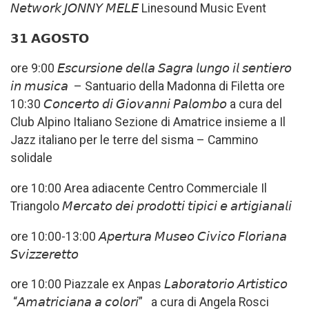
𝘕𝘦𝘵𝘸𝘰𝘳𝘬 𝘑𝘖𝘕𝘕𝘠 𝘔𝘌𝘓𝘌 Linesound Music Event
𝟯𝟭 𝗔𝗚𝗢𝗦𝗧𝗢
ore 9:00 𝘌𝘴𝘤𝘶𝘳𝘴𝘪𝘰𝘯𝘦 𝘥𝘦𝘭𝘭𝘢 𝘚𝘢𝘨𝘳𝘢 𝘭𝘶𝘯𝘨𝘰 𝘪𝘭 𝘴𝘦𝘯𝘵𝘪𝘦𝘳𝘰
𝘪𝘯 𝘮𝘶𝘴𝘪𝘤𝘢 – Santuario della Madonna di Filetta ore
10:30 𝘊𝘰𝘯𝘤𝘦𝘳𝘵𝘰 𝘥𝘪 𝘎𝘪𝘰𝘷𝘢𝘯𝘯𝘪 𝘗𝘢𝘭𝘰𝘮𝘣𝘰 a cura del
Club Alpino Italiano Sezione di Amatrice insieme a Il
Jazz italiano per le terre del sisma – Cammino
solidale
ore 10:00 Area adiacente Centro Commerciale Il
Triangolo 𝘔𝘦𝘳𝘤𝘢𝘵𝘰 𝘥𝘦𝘪 𝘱𝘳𝘰𝘥𝘰𝘵𝘵𝘪 𝘵𝘪𝘱𝘪𝘤𝘪 𝘦 𝘢𝘳𝘵𝘪𝘨𝘪𝘢𝘯𝘢𝘭𝘪
ore 10:00-13:00 𝘈𝘱𝘦𝘳𝘵𝘶𝘳𝘢 𝘔𝘶𝘴𝘦𝘰 𝘊𝘪𝘷𝘪𝘤𝘰 𝘍𝘭𝘰𝘳𝘪𝘢𝘯𝘢
𝘚𝘷𝘪𝘻𝘻𝘦𝘳𝘦𝘵𝘵𝘰
ore 10:00 Piazzale ex Anpas 𝘓𝘢𝘣𝘰𝘳𝘢𝘵𝘰𝘳𝘪𝘰 𝘈𝘳𝘵𝘪𝘴𝘵𝘪𝘤𝘰
“𝘈𝘮𝘢𝘵𝘳𝘪𝘤𝘪𝘢𝘯𝘢 𝘢 𝘤𝘰𝘭𝘰𝘳𝘪” a cura di Angela Rosci