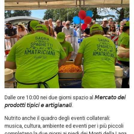
Dalle ore 10:00 nei due giorni spazio al
𝘔𝘦𝘳𝘤𝘢𝘵𝘰 𝘥𝘦𝘪
𝘱𝘳𝘰𝘥𝘰𝘵𝘵𝘪 𝘵𝘪𝘱𝘪𝘤𝘪 𝘦 𝘢𝘳𝘵𝘪𝘨𝘪𝘢𝘯𝘢𝘭𝘪
.
Nutrito anche il quadro degli eventi collaterali:
musica, cultura, ambiente ed eventi per i più piccoli
completano la due giorni ai piedi dei Monti della Laga.