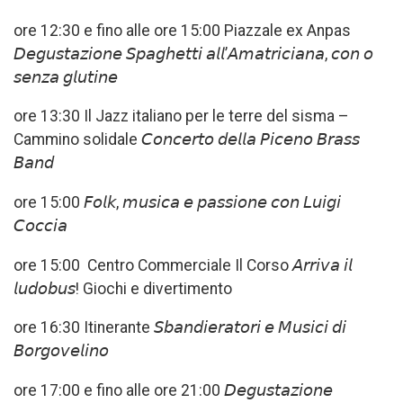
ore 12:30 e fino alle ore 15:00 Piazzale ex Anpas
𝘋𝘦𝘨𝘶𝘴𝘵𝘢𝘻𝘪𝘰𝘯𝘦 𝘚𝘱𝘢𝘨𝘩𝘦𝘵𝘵𝘪 𝘢𝘭𝘭’𝘈𝘮𝘢𝘵𝘳𝘪𝘤𝘪𝘢𝘯𝘢, 𝘤𝘰𝘯 𝘰
𝘴𝘦𝘯𝘻𝘢 𝘨𝘭𝘶𝘵𝘪𝘯𝘦
ore 13:30 Il Jazz italiano per le terre del sisma –
Cammino solidale 𝘊𝘰𝘯𝘤𝘦𝘳𝘵𝘰 𝘥𝘦𝘭𝘭𝘢 𝘗𝘪𝘤𝘦𝘯𝘰 𝘉𝘳𝘢𝘴𝘴
𝘉𝘢𝘯𝘥
ore 15:00 𝘍𝘰𝘭𝘬, 𝘮𝘶𝘴𝘪𝘤𝘢 𝘦 𝘱𝘢𝘴𝘴𝘪𝘰𝘯𝘦 𝘤𝘰𝘯 𝘓𝘶𝘪𝘨𝘪
𝘊𝘰𝘤𝘤𝘪𝘢
ore 15:00 Centro Commerciale Il Corso 𝘈𝘳𝘳𝘪𝘷𝘢 𝘪𝘭
𝘭𝘶𝘥𝘰𝘣𝘶𝘴! Giochi e divertimento
ore 16:30 Itinerante 𝘚𝘣𝘢𝘯𝘥𝘪𝘦𝘳𝘢𝘵𝘰𝘳𝘪 𝘦 𝘔𝘶𝘴𝘪𝘤𝘪 𝘥𝘪
𝘉𝘰𝘳𝘨𝘰𝘷𝘦𝘭𝘪𝘯𝘰
ore 17:00 e fino alle ore 21:00 𝘋𝘦𝘨𝘶𝘴𝘵𝘢𝘻𝘪𝘰𝘯𝘦