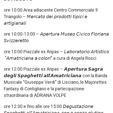
ore 10:00 Area adiacente Centro Commerciale Il
Triangolo – 𝘔𝘦𝘳𝘤𝘢𝘵𝘰 𝘥𝘦𝘪 𝘱𝘳𝘰𝘥𝘰𝘵𝘵𝘪 𝘵𝘪𝘱𝘪𝘤𝘪 𝘦
𝘢𝘳𝘵𝘪𝘨𝘪𝘢𝘯𝘢𝘭𝘪
ore 10:00-13:00 – 𝘈𝘱𝘦𝘳𝘵𝘶𝘳𝘢 𝘔𝘶𝘴𝘦𝘰 𝘊𝘪𝘷𝘪𝘤𝘰 𝘍𝘭𝘰𝘳𝘪𝘢𝘯𝘢
𝘚𝘷𝘪𝘻𝘻𝘦𝘳𝘦𝘵𝘵𝘰
ore 10:00 Piazzale ex Anpas – 𝘓𝘢𝘣𝘰𝘳𝘢𝘵𝘰𝘳𝘪𝘰 𝘈𝘳𝘵𝘪𝘴𝘵𝘪𝘤𝘰
“𝘈𝘮𝘢𝘵𝘳𝘪𝘤𝘪𝘢𝘯𝘢 𝘢 𝘤𝘰𝘭𝘰𝘳𝘪” a cura di Angela Rosci
ore 12:00 Piazzale ex Anpas – 𝘼𝙥𝙚𝙧𝙩𝙪𝙧𝙖 𝙎𝙖𝙜𝙧𝙖
𝙙𝙚𝙜𝙡𝙞 𝙎𝙥𝙖𝙜𝙝𝙚𝙩𝙩𝙞 𝙖𝙡𝙡’𝘼𝙢𝙖𝙩𝙧𝙞𝙘𝙞𝙖𝙣𝙖 con la Banda
Musicale “Giuseppe Verdi” di Lisciano, le Majorettes
Fantasy di Contigliano e la partecipazione
straordinaria di ADRIANA VOLPE
ore 12:30 e fino alle ore 15:00 𝘋𝘦𝘨𝘶𝘴𝘵𝘢𝘻𝘪𝘰𝘯𝘦
𝘚𝘱𝘢𝘨𝘩𝘦𝘵𝘵𝘪 𝘢𝘭𝘭’𝘈𝘮𝘢𝘵𝘳𝘪𝘤𝘪𝘢𝘯𝘢, 𝘤𝘰𝘯 𝘰 𝘴𝘦𝘯𝘻𝘢 𝘨𝘭𝘶𝘵𝘪𝘯𝘦