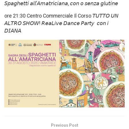
𝘚𝘱𝘢𝘨𝘩𝘦𝘵𝘵𝘪 𝘢𝘭𝘭’𝘈𝘮𝘢𝘵𝘳𝘪𝘤𝘪𝘢𝘯𝘢, 𝘤𝘰𝘯 𝘰 𝘴𝘦𝘯𝘻𝘢 𝘨𝘭𝘶𝘵𝘪𝘯𝘦
ore 21:30 Centro Commerciale Il Corso 𝘛𝘜𝘛𝘛𝘖 𝘜𝘕
𝘈𝘓𝘛𝘙𝘖 𝘚𝘏𝘖𝘞! 𝘙𝘦𝘢𝘓𝘪𝘷𝘦 𝘋𝘢𝘯𝘤𝘦 𝘗𝘢𝘳𝘵𝘺 𝘤𝘰𝘯 𝘪
𝘋𝘐𝘈𝘕𝘈
Previous Post