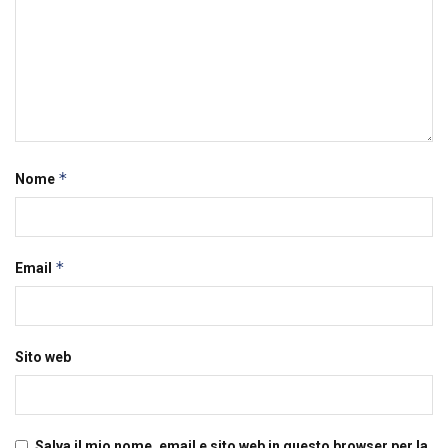
*
Nome
*
Email
Sito web
Salva il mio nome, email e sito web in questo browser per la