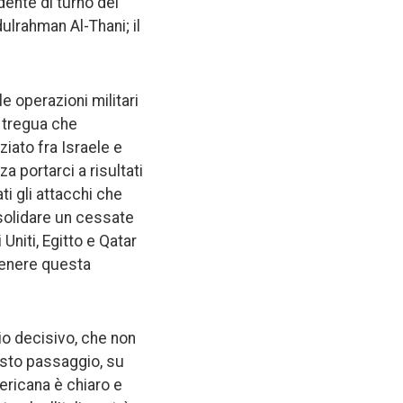
dente di turno del
ulrahman Al-Thani; il
le operazioni militari
a tregua che
ziato fra Israele e
 portarci a risultati
i gli attacchi che
onsolidare un cessate
 Uniti, Egitto e Qatar
stenere questa
gio decisivo, che non
sto passaggio, su
ericana è chiaro e