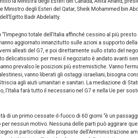
tito la Ministra degli Esteri del Canada, Anita Anand, presi
o e Ministro degli Esteri del Qatar, Sheik Mohammed bin Abd
dell’Egitto Badr Abdelatty.
“l’impegno totale dell’Italia affinché cessino al più presto 
 hanno aggiornato innanzitutto sulle azioni a supporto dell
rni alleati del G7, e poi direttamente sullo stato del nego
delicatissimo: per mesi il negoziato è andato avanti senza
hanno prevalso le posizioni più estremistiche. Vanno fermat
palestinesi, vanno liberati gli ostaggi israeliani, bisogna c
 Striscia agli aiuti umanitari e sanitari. La mediazione di Stati
 l’Italia farà tutto il necessario nel G7 e nella Ue per so
bilità di un primo cessate-il-fuoco di 60 giorni “è un passag
per nessun motivo. Nessuna delle parti può aggirare que
tegno in particolare alle proposte dell’Amministrazione am