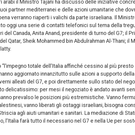
i arabi il Ministro Tajani ha discusso delle iniziative concre
suoi partner mediterranei e delle azioni umanitarie che dov
 verranno riaperti i valichi da parte israeliana. Il Ministr
to oggi una serie di contatti telefonici sul tema della treg
eri del Canada, Anita Anand, presidente di turno del G7; il P
i del Qatar, Sheik Mohammed bin Abdulrahman Al-Thani; il Mi
latty.
“l’impegno totale dell’Italia affinché cessino al più presto 
 hanno aggiornato innanzitutto sulle azioni a supporto dell
rni alleati del G7, e poi direttamente sullo stato del nego
delicatissimo: per mesi il negoziato è andato avanti senza
hanno prevalso le posizioni più estremistiche. Vanno fermat
palestinesi, vanno liberati gli ostaggi israeliani, bisogna c
 Striscia agli aiuti umanitari e sanitari. La mediazione di Stati
 l’Italia farà tutto il necessario nel G7 e nella Ue per so