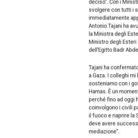
deciso”. Con i Ministr
svolgere con tutti i 
immediatamente appena
Antonio Tajani ha avu
la Ministra degli Est
Ministro degli Ester
dell’Egitto Badr Abde
Tajani ha confermato 
a Gaza. I colleghi mi
sosteniamo con i gove
Hamas. È un momento 
perché fino ad oggi 
coinvolgono i civili 
il fuoco e riaprire la
deve avere successo,
mediazione”.