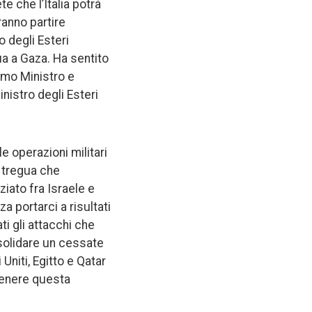
te che l’Italia potrà
ranno partire
o degli Esteri
ua a Gaza. Ha sentito
rimo Ministro e
nistro degli Esteri
le operazioni militari
a tregua che
ziato fra Israele e
 portarci a risultati
i gli attacchi che
onsolidare un cessate
 Uniti, Egitto e Qatar
stenere questa