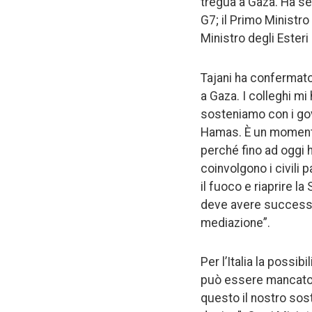
tregua a Gaza. Ha sen
G7; il Primo Ministr
Ministro degli Esteri 
Tajani ha confermato 
a Gaza. I colleghi mi
sosteniamo con i gove
Hamas. È un momento 
perché fino ad oggi 
coinvolgono i civili 
il fuoco e riaprire la
deve avere successo,
mediazione”.
Per l’Italia la possi
può essere mancato 
questo il nostro sos