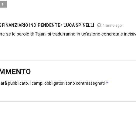
1
FINANZIARIO INDIPENDENTE • LUCA SPINELLI
1 anno ago
e se le parole di Tajani si tradurranno in un’azione concreta e incis
OMMENTO
*
 sarà pubblicato.
I campi obbligatori sono contrassegnati