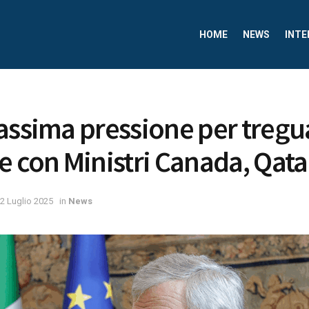
HOME
NEWS
INTE
assima pressione per tregu
e con Ministri Canada, Qatar
2 Luglio 2025
in
News