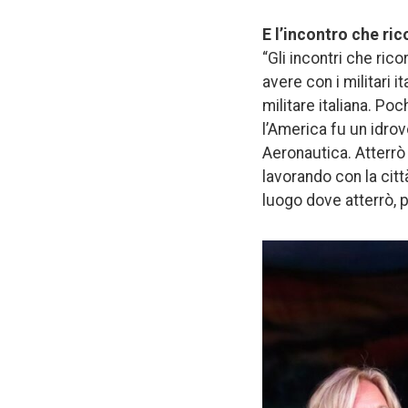
E l’incontro che ri
“Gli incontri che ri
avere con i militari 
militare italiana. Po
l’America fu un idrov
Aeronautica. Atterrò 
lavorando con la cit
luogo dove atterrò, 