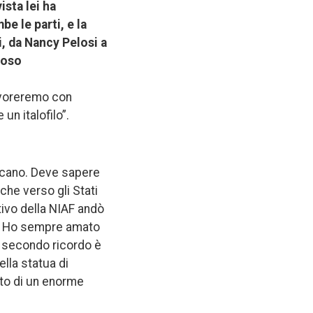
ista lei ha
e le parti, e la
i, da Nancy Pelosi a
ioso
lavoreremo con
n italofilo”.
ricano. Deve sapere
 che verso gli Stati
ttivo della NIAF andò
ma. Ho sempre amato
l secondo ricordo è
ella statua di
sto di un enorme