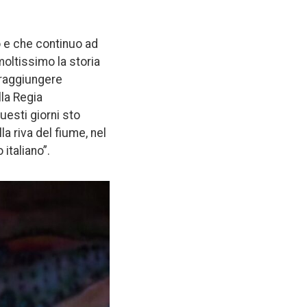
o e che continuo ad
moltissimo la storia
a raggiungere
lla Regia
uesti giorni sto
a riva del fiume, nel
italiano”.