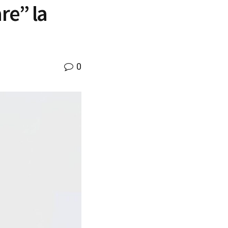
re” la
0