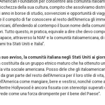
an American Foundation per consentire alla comunità italoam
ricchezza della sua cultura, compito che assolviamo distr
i anno in borse di studio, sovvenzioni e opportunità di viaggi
 il compito di far conoscere al resto dell’America gli imme
mericani, difendendo al contempo il buon nome della comuni
tori. Tutto questo, in pratica, equivale a dire che devo co
apace, attraverso la NIAF e la comunità italoamericana, di
 tra Stati Uniti e Italia”.
suo avviso, la comunità italiana negli Stati Uniti ai gior
costituita da un gruppo etnico maturo che ha ottenuto 
della vita sociale americana. Posso dirle che gli italoamerica
 da gran parte del resto dell’America per il loro stile di vit
ell’America come mangiare, bere e vestirsi, nonché come ap
entre Hollywood è ancora fissata con stereotipi superati e 
vede come una forza dirompente per il bene del Paese”.