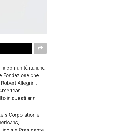
 la comunità italiana
nte Fondazione che
 Robert Allegrini,
n American
o in questi anni.
tels Corporation e
mericans,
llinois e Presidente