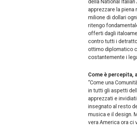
della National Itali
apprezzare la piena 
milione di dollari ogn
ritengo fondamentale
offerti dagli italoa
contro tutti i detrat
ottimo diplomatico c
costantemente i legami
Come è percepita, a 
“Come una Comunità 
in tutti gli aspetti 
apprezzati e invidiati
insegnato al resto d
musica e il design. M
vera America ora ci 