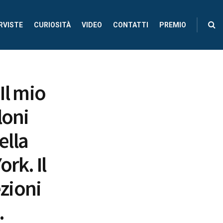
RVISTE
CURIOSITÀ
VIDEO
CONTATTI
PREMIO
Il mio
loni
ella
rk. Il
ezioni
.