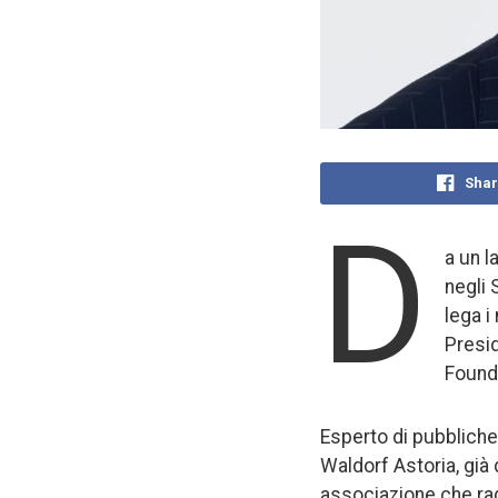
Shar
D
a un l
negli 
lega i
Presid
Founda
Esperto di pubbliche
Waldorf Astoria, già
associazione che rag