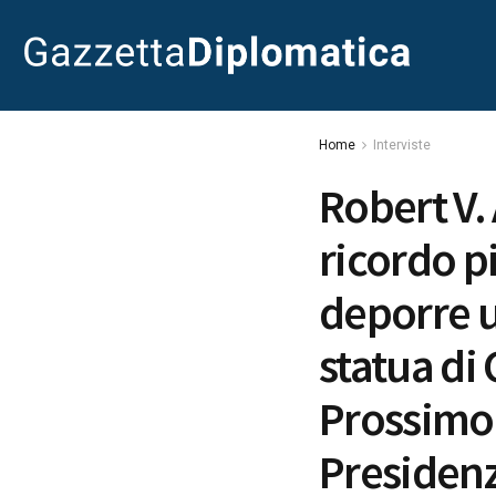
Home
Interviste
Robert V. 
ricordo p
deporre un
statua di
Prossimo 
Presidenz