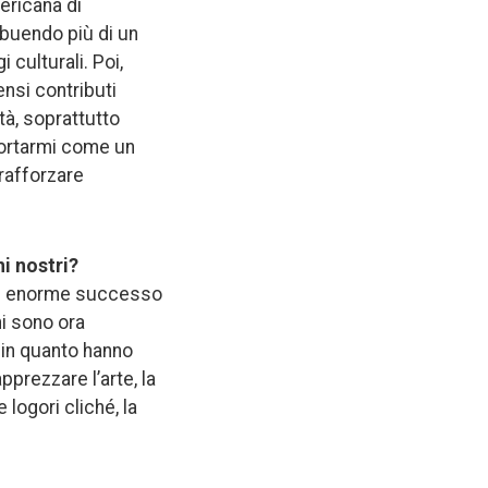
ericana di
ibuendo più di un
 culturali. Poi,
nsi contributi
tà, soprattutto
mportarmi come un
 rafforzare
ni nostri?
un enorme successo
ni sono ora
a, in quanto hanno
prezzare l’arte, la
logori cliché, la