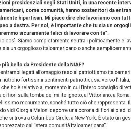
ioni presidenziali negli Stati Uniti, in una recente interv
loamericani, come comunità, hanno sostenitori da entramb
almente bipartisan. Mi piace dire che lavoriamo con tutt
peo a destra. Per noi, è importante che tu sia un orgogl
aremmo sicuramente felici di lavorare con te”.
prio così. Siamo completamente neutrali politicamente e 
he sia un orgoglioso italoamericano o anche semplicemente u
o più bello da Presidente della NIAF?
, entrambi legati all’omaggio reso al patriottismo italoame
 nutrono fortissimi sentimenti patriottici, sia verso l’Italia,
do che ho è relativo al momento in cui l’intero consiglio dire
di fiori sulla tomba del milite ignoto, al Vittoriano, a Ro
ellissimo monumento, nonché tutto ciò che rappresenta. I
o vidi Giorgia Meloni deporre una corona di fiori ai piedi d
he si trova a Columbus Circle, a New York. È stato un ge
 apprezzato dall’intera comunità italoamericana”.