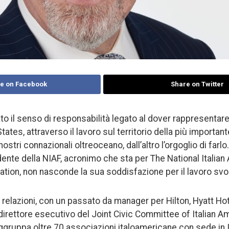
e on Facebook
Share on Twitter
ato il senso di responsabilità legato al dover rappresentare
States, attraverso il lavoro sul territorio della più importa
 nostri connazionali oltreoceano, dall’altro l’orgoglio di farlo.
ente della NIAF, acronimo che sta per The National Italia
tion, non nasconde la sua soddisfazione per il lavoro svolt
 relazioni, con un passato da manager per Hilton, Hyatt Ho
 direttore esecutivo del Joint Civic Committee of Italian A
gruppa oltre 70 associazioni italoamericane con sede in I