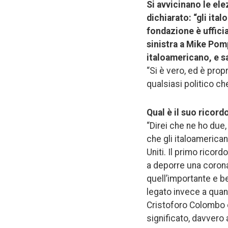
Si avvicinano le elez
dichiarato: “gli ita
fondazione è uffici
sinistra a Mike Pom
italoamericano, e s
“Si è vero, ed è pro
qualsiasi politico c
Qual è il suo ricord
“Direi che ne ho due
che gli italoamericani
Uniti. Il primo ricor
a deporre una corona 
quell’importante e b
legato invece a quand
Cristoforo Colombo c
significato, davvero