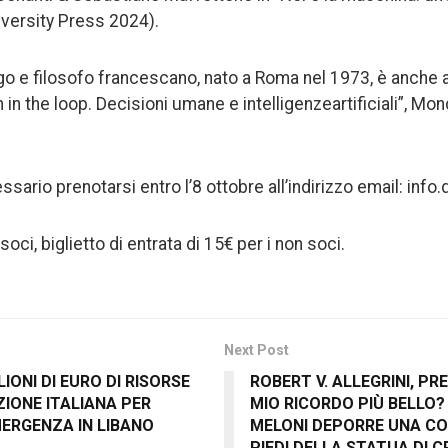
iversity Press 2024).
go e filosofo francescano, nato a Roma nel 1973, è anche
in the loop. Decisioni umane e intelligenzeartificiali”, Mon
sario prenotarsi entro l’8 ottobre all’indirizzo email: i
soci, biglietto di entrata di 15€ per i non soci.
Next Post
IONI DI EURO DI RISORSE
ROBERT V. ALLEGRINI, PRE
IONE ITALIANA PER
MIO RICORDO PIÙ BELLO?
MERGENZA IN LIBANO
MELONI DEPORRE UNA COR
PIEDI DELLA STATUA DI 