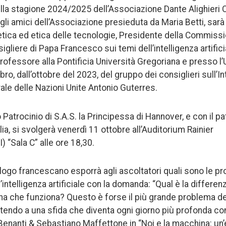
la stagione 2024/2025 dell’Associazione Dante Alighieri 
agli amici dell’Associazione presieduta da Maria Betti, sar
oetica ed etica delle tecnologie, Presidente della Commiss
gliere di Papa Francesco sui temi dell’intelligenza artificial
ofessore alla Pontificia Università Gregoriana e presso l’U
ro, dall’ottobre del 2023, del gruppo dei consiglieri sull’Int
ale delle Nazioni Unite Antonio Guterres.
o Patrocinio di S.A.S. la Principessa di Hannover, e con il pa
lia, si svolgerà venerdì 11 ottobre all’Auditorium Rainier
I) “Sala C” alle ore 18,30.
ologo francescano esporrà agli ascoltatori quali sono le pro
ll’intelligenza artificiale con la domanda: “Qual è la differ
a che funziona? Questo è forse il più grande problema de
tendo a una sfida che diventa ogni giorno più profonda c
enanti & Sebastiano Maffettone in “Noi e la macchina: un’e