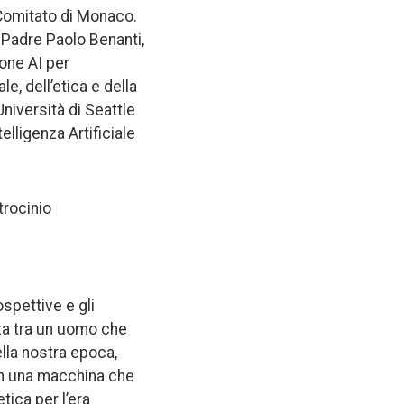
Comitato di Monaco.
à Padre Paolo Benanti,
ione AI per
e, dell’etica e della
niversità di Seattle
elligenza Artificiale
trocinio
spettive e gli
enza tra un uomo che
lla nostra epoca,
on una macchina che
tica per l’era