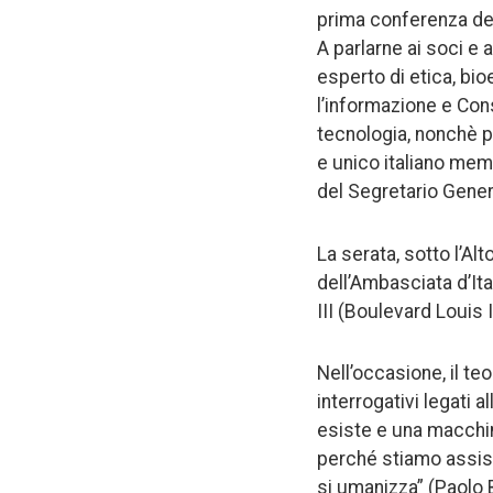
prima conferenza del
A parlarne ai soci e 
esperto di etica, bi
l’informazione e Consi
tecnologia, nonchè pr
e unico italiano memb
del Segretario Gener
La serata, sotto l’Alt
dell’Ambasciata d’Ita
III (Boulevard Louis I
Nell’occasione, il te
interrogativi legati a
esiste e una macchin
perché stiamo assis
si umanizza” (Paolo B