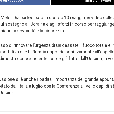
e on Facebook
Share on Twitter
a Meloni ha partecipato lo scorso 10 maggio, in video colle
sul sostegno all’Ucraina e agli sforzi in corso per raggiun
sicuri la sovranità e la sicurezza.
so di rinnovare l’urgenza di un cessate il fuoco totale e 
aspettativa che la Russia risponda positivamente all’appello
imostri concretamente, come già fatto dall’Ucraina, la volo
ussione si è anche ribadita l’importanza del grande appu
tato dall’Italia a luglio con la Conferenza a livello capi di 
Ucraina.