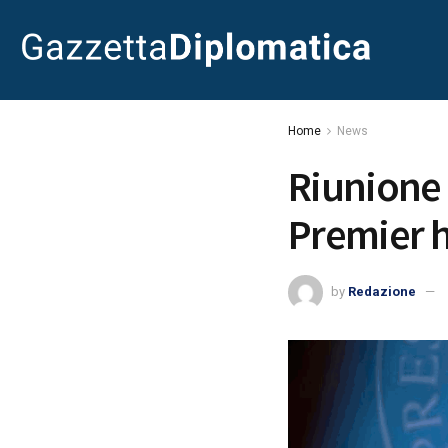
Home
News
Riunione d
Premier h
by
Redazione