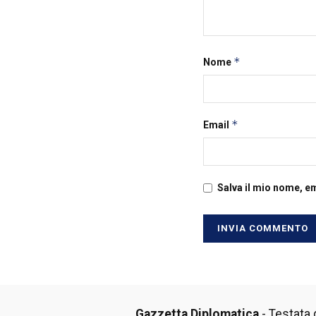
*
Nome
*
Email
Salva il mio nome, e
Gazzetta Diplomatica
- Testata g