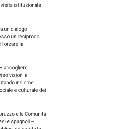
isita istituzionale
da un dialogo
resso un reciproco
fforzare la
 – accogliere
iso visioni e
alutando insieme
ciale e culturale dei
Abruzzo e la Comunità
esi e spagnoli –