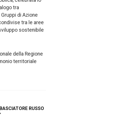
blica, celebrata lo
alogo tra
– Gruppi di Azione
condivise tra le aree
sviluppo sostenibile
ionale della Regione
onio territoriale
BASCIATORE RUSSO
”