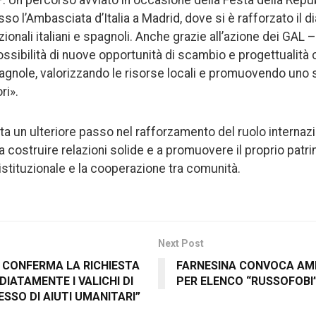
 Un percorso avviato in occasione della Festa della Repub
o l’Ambasciata d’Italia a Madrid, dove si è rafforzato il di
zionali italiani e spagnoli. Anche grazie all’azione dei GAL 
ossibilità di nuove opportunità di scambio e progettualità 
pagnole, valorizzando le risorse locali e promuovendo uno 
ri».
ta un ulteriore passo nel rafforzamento del ruolo internaz
costruire relazioni solide e a promuovere il proprio patrim
 istituzionale e la cooperazione tra comunità.
Next Post
IA CONFERMA LA RICHIESTA
FARNESINA CONVOCA AM
DIATAMENTE I VALICHI DI
PER ELENCO “RUSSOFOBI
ESSO DI AIUTI UMANITARI”