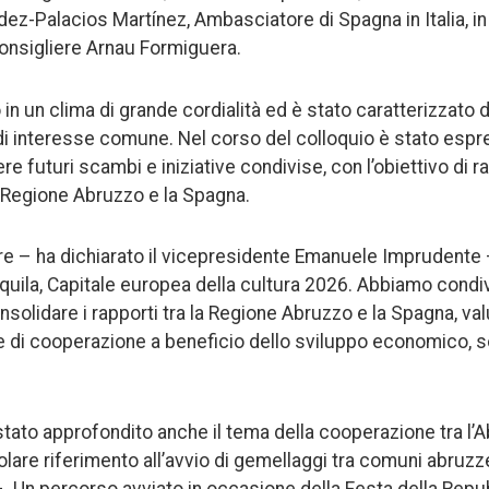
z-Palacios Martínez, Ambasciatore di Spagna in Italia, in v
nsigliere Arnau Formiguera.
o in un clima di grande cordialità ed è stato caratterizzato 
di interesse comune. Nel corso del colloquio è stato esp
futuri scambi e iniziative condivise, con l’obiettivo di ra
a Regione Abruzzo e la Spagna.
re – ha dichiarato il vicepresidente Emanuele Imprudente
quila, Capitale europea della cultura 2026. Abbiamo condiv
onsolidare i rapporti tra la Regione Abruzzo e la Spagna, v
 di cooperazione a beneficio dello sviluppo economico, so
 stato approfondito anche il tema della cooperazione tra l’
olare riferimento all’avvio di gemellaggi tra comuni abruzz