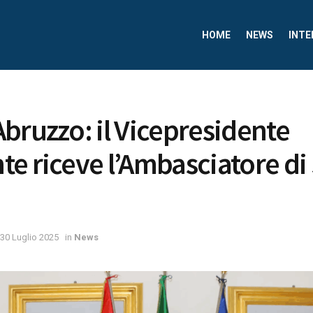
HOME
NEWS
INTE
bruzzo: il Vicepresidente
e riceve l’Ambasciatore d
30 Luglio 2025
in
News