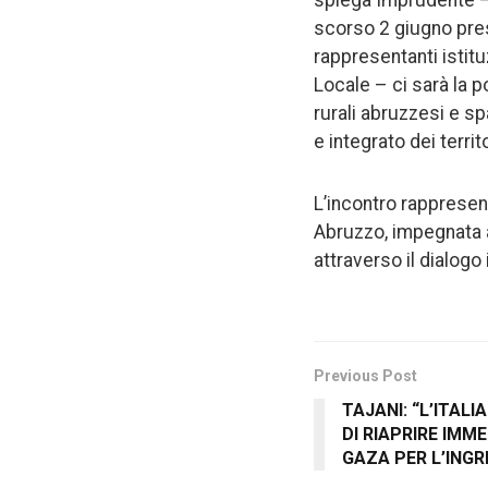
spiega Imprudente –.
scorso 2 giugno press
rappresentanti istitu
Locale – ci sarà la p
rurali abruzzesi e s
e integrato dei territo
L’incontro rappresen
Abruzzo, impegnata a 
attraverso il dialogo
Previous Post
TAJANI: “L’ITAL
DI RIAPRIRE IMME
GAZA PER L’INGR