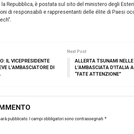
a la Repubblica, è postata sul sito del ministero degli Esteri 
oni di responsabili e rappresentanti delle élite di Paesi oc
eech”.
Next Post
: IL VICEPRESIDENTE
ALLERTA TSUNAMI NELLE 
EVE L’AMBASCIATORE DI
L’AMBASCIATA D’ITALIA A
A
“FATE ATTENZIONE”
OMMENTO
*
 sarà pubblicato.
I campi obbligatori sono contrassegnati