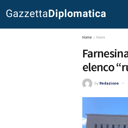
Home
News
Farnesina
elenco “r
by
Redazione