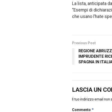
La lista, anticipata d
“Esempi di dichiarazi
che usano l’hate sp
Previous Post
REGIONE ABRUZZO
IMPRUDENTE RIC
SPAGNA IN ITALI
LASCIA UN C
Il tuo indirizzo email non
*
Commento