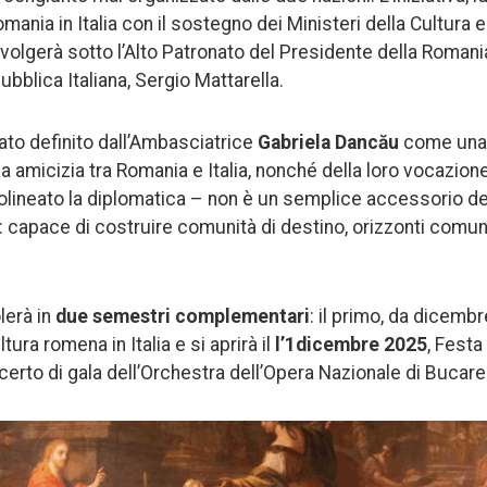
mania in Italia con il sostegno dei Ministeri della Cultura e 
svolgerà sotto l’Alto Patronato del Presidente della Romani
bblica Italiana, Sergio Mattarella.
tato definito dall’Ambasciatrice
Gabriela Dancău
come una 
ca amicizia tra Romania e Italia, nonché della loro vocazio
olineato la diplomatica – non è un semplice accessorio dell
: capace di costruire comunità di destino, orizzonti comuni
olerà in
due semestri complementari
: il primo, da dicemb
tura romena in Italia e si aprirà il
l’1dicembre 2025
, Festa
erto di gala dell’Orchestra dell’Opera Nazionale di Bucare