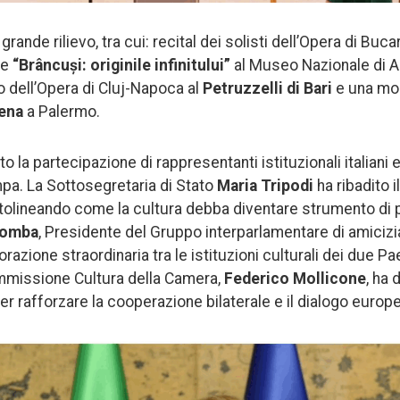
rande rilievo, tra cui: recital dei solisti dell’Opera di Buca
ne
“Brâncuși: originile infinitului”
al Museo Nazionale di A
o dell’Opera di Cluj-Napoca al
Petruzzelli di Bari
e una mo
ena
a Palermo.
o la partecipazione di rappresentanti istituzionali italiani e
pa. La Sottosegretaria di Stato
Maria Tripodi
ha ribadito 
ttolineando come la cultura debba diventare strumento di p
Comba
, Presidente del Gruppo interparlamentare di amicizi
razione straordinaria tra le istituzioni culturali dei due Pae
mmissione Cultura della Camera,
Federico Mollicone
, ha 
 rafforzare la cooperazione bilaterale e il dialogo europ