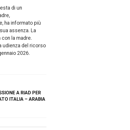
iesta di un
adre,
, ha informato più
in sua assenza. La
n con la madre.
ma udienza del ricorso
 gennaio 2026.
ISSIONE A RIAD PER
TO ITALIA – ARABIA