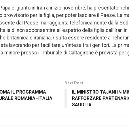
 Papale, giunto in Iran a inizio novembre, ha presentato rich
provvisorio per la figlia, per poter lasciare il Paese. La m
ente dal Paese ma raggiunta telefonicamente dalla Sede
talia di non acconsentire all’espatrio della figlia dall’Iran 
he britannica e iraniana, risulta essere residente a Tehera
 sta lavorando per facilitare un’intesa tra i genitori. La pri
la minore presso il Tribunale di Caltagirone è prevista per
Next Post
ROMA IL PROGRAMMA
IL MINISTRO TAJANI IN M
URALE ROMANIA–ITALIA
RAFFORZARE PARTENARIA
SAUDITA