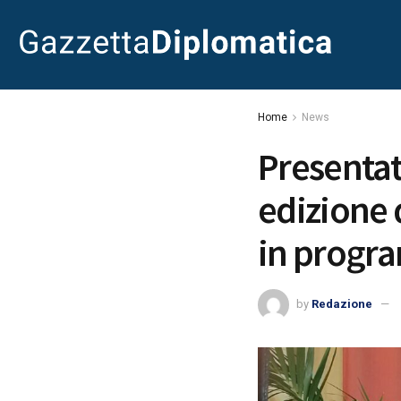
Home
News
Presentat
edizione d
in progr
by
Redazione