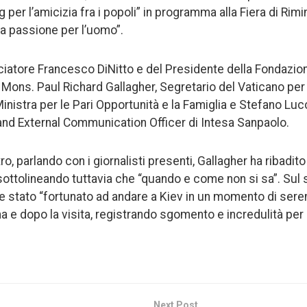
 per l’amicizia fra i popoli” in programma alla Fiera di Rimin
a passione per l’uomo”.
ciatore Francesco DiNitto e del Presidente della Fondazio
 Mons. Paul Richard Gallagher, Segretario del Vaticano per 
 Ministra per le Pari Opportunità e la Famiglia e Stefano Lucc
s and External Communication Officer di Intesa Sanpaolo.
ro, parlando con i giornalisti presenti, Gallagher ha ribadit
 sottolineando tuttavia che “quando e come non si sa”. Sul 
e stato “fortunato ad andare a Kiev in un momento di sere
e dopo la visita, registrando sgomento e incredulità per r
Next Post