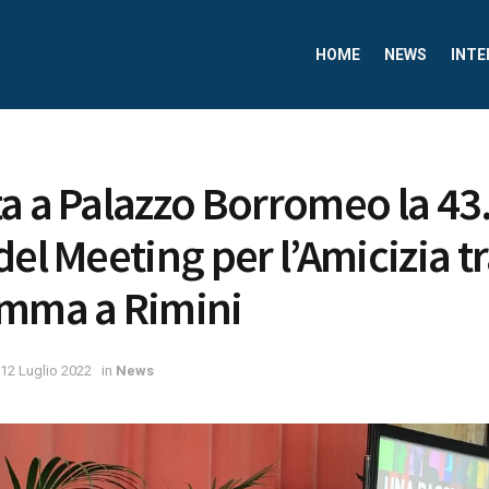
HOME
NEWS
INTE
a a Palazzo Borromeo la 43
el Meeting per l’Amicizia tr
amma a Rimini
12 Luglio 2022
in
News