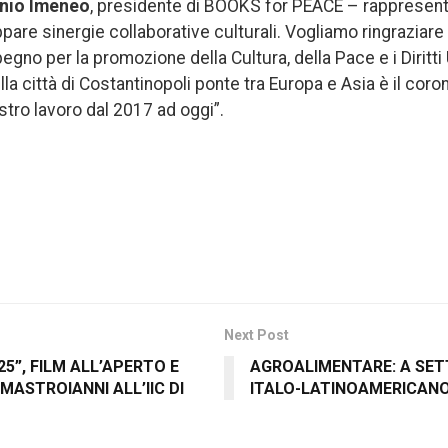
nio Imeneo
, presidente di BOOKS for PEACE – rappresent
pare sinergie collaborative culturali. Vogliamo ringraziar
pegno per la promozione della Cultura, della Pace e i Dirit
la città di Costantinopoli ponte tra Europa e Asia è il co
ostro lavoro dal 2017 ad oggi”.
Next Post
25”, FILM ALL’APERTO E
AGROALIMENTARE: A SE
ASTROIANNI ALL’IIC DI
ITALO-LATINOAMERICANO 