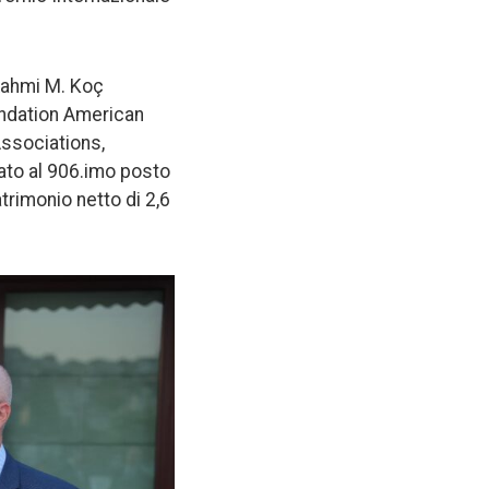
 Rahmi M. Koç
undation American
Associations,
tato al 906.imo posto
trimonio netto di 2,6