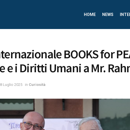
HOME
NEWS
INTE
nternazionale BOOKS for P
e e i Diritti Umani a Mr. Ra
8 Luglio 2025
in
Curiosità