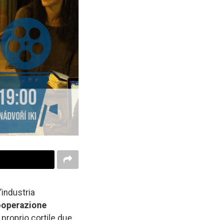
’industria
ooperazione
l proprio cortile due