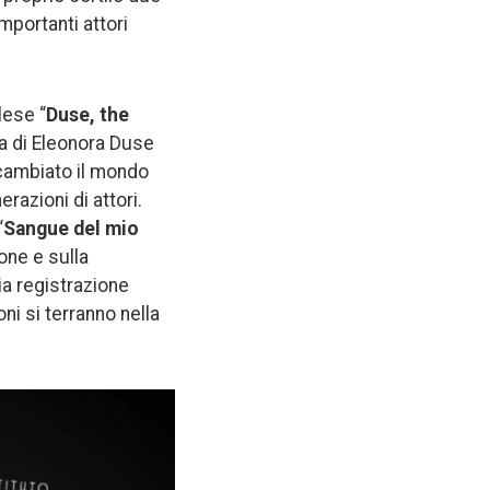
mportanti attori
lese “
Duse, the
sa di Eleonora Duse
 cambiato il mondo
razioni di attori.
“
Sangue del mio
ione e sulla
ia registrazione
ni si terranno nella