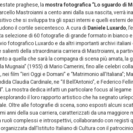
’estate praghese, la
mostra fotografica “Lo sguardo di M
arcello Mastroianni a cento anni dalla sua nascita, verrà ina
ivo che si sviluppa tra gli spazi interni e quelli esterni dell’
iudono il cortile seicentesco. A cura di
Daniele Luxardo
, l
 selezione di 60 fotografie di grande formato in bianco e 
vio fotografico Luxardo e da altri importanti archivi italiani e
salienti della straordinaria carriera di Mastroianni, a parti
nto a quella che sarà la compagna di scena più amata, la 
lla Mugnaia” (1955) di Mario Camerini, fino alle celebri coll
, nei film “Ieri Oggi e Domani” e “Matrimonio all’Italiana”; M
da Claudia Cardinale, ne “Il Bell’Antonio”, e Federico Fellin
”. La mostra dedica infatti un particolare focus al legame 
, esplorando il loro rapporto artistico che ha segnato un’e
nale. Oltre alle fotografie di scena, sono esposti alcuni scat
imi anni della sua carriera, caratterizzati da una maggiore m
n ruoli complessi e introspettivi, collaborando con registi 
rganizzata dall’Istituto Italiano di Cultura con il patrocinio 