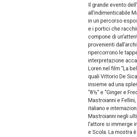
Il grande evento dell
all’indimenticabile M
in un percorso esposit
e i portici che racch
compone di un’attenta
provenienti dall’archi
ripercorrono le tappe 
interpretazione acca
Loren nel film “La be
quali Vittorio De Sica
insieme ad una splendi
“8½” e “Ginger e Fred
Mastroianni e Fellini
italiano e internazio
Mastroianni negli ult
l’attore si immerge i
e Scola. La mostra è o