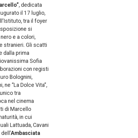
arcello”
, dedicata
ugurato il 17 luglio,
Istituto, tra il foyer
’esposizione si
nero e a colori,
 stranieri. Gli scatti
re dalla prima
giovanissima Sofia
aborazioni con registi
auro Bolognini,
i, ne “La Dolce Vita”,
unico tra
poca nel cinema
ti di Marcello
aturità, in cui
quali Lattuada, Cavani
dell’
Ambasciata