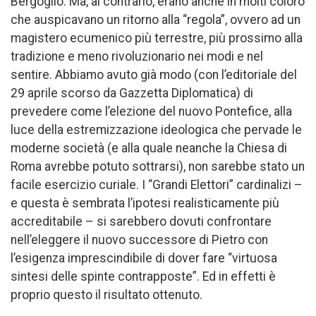
Bergoglio. Ma, al contrario, erano anche in molti coloro
che auspicavano un ritorno alla “regola”, ovvero ad un
magistero ecumenico più terrestre, più prossimo alla
tradizione e meno rivoluzionario nei modi e nel
sentire. Abbiamo avuto già modo (con l’editoriale del
29 aprile scorso da Gazzetta Diplomatica) di
prevedere come l’elezione del nuovo Pontefice, alla
luce della estremizzazione ideologica che pervade le
moderne società (e alla quale neanche la Chiesa di
Roma avrebbe potuto sottrarsi), non sarebbe stato un
facile esercizio curiale. I “Grandi Elettori” cardinalizi –
e questa è sembrata l’ipotesi realisticamente più
accreditabile – si sarebbero dovuti confrontare
nell’eleggere il nuovo successore di Pietro con
l’esigenza imprescindibile di dover fare “virtuosa
sintesi delle spinte contrapposte”. Ed in effetti è
proprio questo il risultato ottenuto.