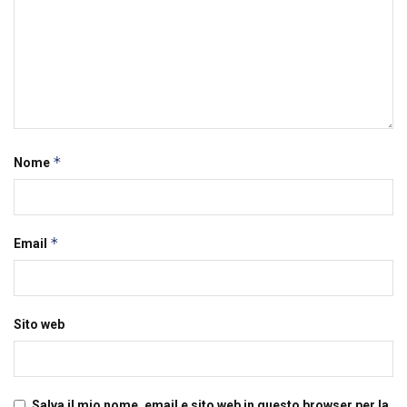
*
Nome
*
Email
Sito web
Salva il mio nome, email e sito web in questo browser per la