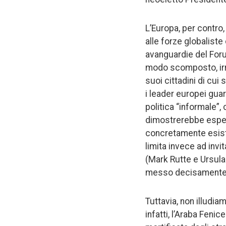
L’Europa, per contro
alle forze globalist
avanguardie del Forum
modo scomposto, irr
suoi cittadini di cui
i leader europei guar
politica “informale”
dimostrerebbe espedi
concretamente esistit
limita invece ad invi
(Mark Rutte e Ursula
messo decisamente a
Tuttavia, non illudi
infatti, l’Araba Feni