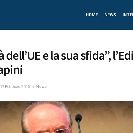
HOME
NEWS
INTE
à dell’UE e la sua sfida”, l’Ed
apini
17 Febbraio 2025
in
News