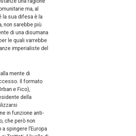
costanze una ragione
omunitarie ma, al
 la sua difesa è la
ea, non sarebbe più
bente di una disumana
per le quali varrebbe
danze imperialiste del
 alla mente di
ccesso. Il formato
Orban e Fico),
esidente della
lizzarsi
e in funzione anti-
mo, che però non
 a spingere l’Europa