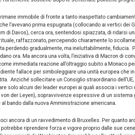
, rimane immobile di fronte a tanto inaspettato cambiament
e che l’avevano prima espugnata (collocando ai vertici dei 
 di Davos), cerca ora, sentendosi spiazzata, di ridarsi una
ituale, raffazzonato, percependo chiaramente lo scollam
 sta perdendo gradualmente, ma ineluttabilmente, fiducia. P
dano ora. Ma ancora una volta, l’iniziativa di Macron di co
, come immediata reazione all’oltraggio subito a Monaco pe
ente fallace per simboleggiare una unità europea che in 
a. Anziché sollecitare un Consiglio straordinario dell’UE, l
tare solo alcuni dei leader europei ai quali associa i vertici
 von der Leyen), sopravvivenze espressive di un sistema g
l bando dalla nuova Amministrazione americana.
amoci ancora di un ravvedimento di Bruxelles. Per quanto 
ce potrebbe riprendere forza e vigore proprio dalle sue cen