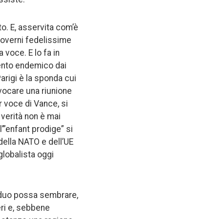
o. E, asservita com’è
Governi fedelissime
 voce. E lo fa in
ento endemico dai
arigi è la sponda cui
nvocare una riunione
r voce di Vance, si
verità non è mai
’”enfant prodige” si
 della NATO e dell’UE
lobalista oggi
arduo possa sembrare,
eri e, sebbene