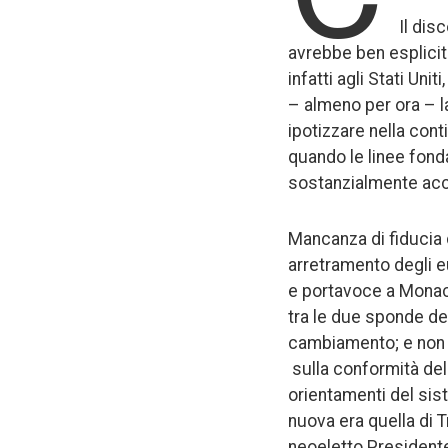
Il dis
avrebbe ben esplicit
infatti agli Stati Uni
– almeno per ora – la
ipotizzare nella con
quando le linee fonda
sostanzialmente acc
Mancanza di fiducia 
arretramento degli e
e portavoce a Monaco
tra le due sponde del
cambiamento; e non s
sulla conformità dell
orientamenti del sis
nuova era quella di T
neoeletto Presidente