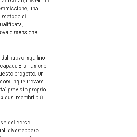
rattati, il livello di
 Commissione, una
e metodo di
alificata,
 nuova dimensione
dal nuovo inquilino
capaci. E la riunione
questo progetto. Un
e comunque trovare
ata” previsto proprio
d alcuni membri più
ase del corso
uali diverrebbero