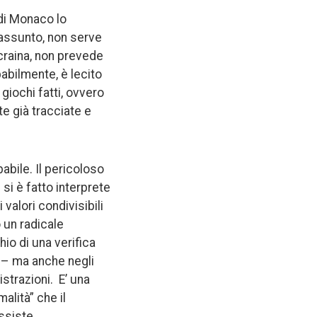
 di Monaco lo
 assunto, non serve
’Ucraina, non prevede
babilmente, è lecito
giochi fatti, ovvero
e già tracciate e
abile. Il pericoloso
si è fatto interprete
alori condivisibili
 un radicale
io di una verifica
i – ma anche negli
strazioni. E’ una
alità” che il
ssiste.