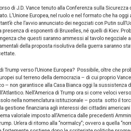
corso di J.D. Vance tenuto alla Conferenza sulla Sicurezza
ato. L’Unione Europea, nel ruolo e nel formato che ha oggi
ti, tant’è che l’avvio annunciato dei negoziati con Putin sull
 presenza di esponenti di Bruxelles, né quelli di Kiev. Pro
tingenza che questi saranno ammessi al tavolo negoziale a 
mentali della proposta risolutiva della guerra saranno stat
ettate.
di Trump verso l’Unione Europea? Possibile, oltre che prob
uropei sul terreno della democrazia – di cui proprio Vance 
 – non garantisce alla Casa Bianca oggi la sussistenza di v
l’Atlantico. Nell’America di Trump ora si corre veloci verso
olo nella nomenclatura istituzionale – posta sotto il torch
a gestione finanziaria agli interessi dei cittadini american
tema valoriale imposto all’America dalle precedenti Ammini
rump. Un’era di ritorno alla “normalcy”; ovvero a quella “norm
 fortemente sostiene dopo le scriteriate politiche progre