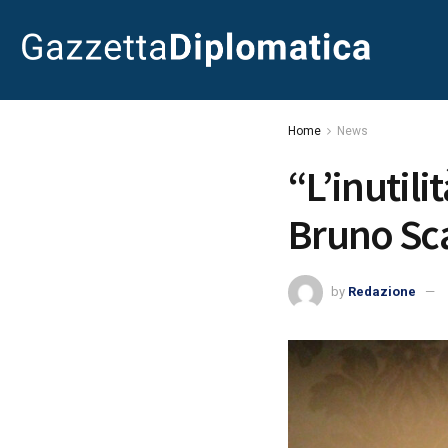
Home
News
“L’inutilit
Bruno Sc
by
Redazione