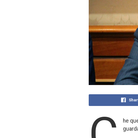
Shar
C
he que
guarda