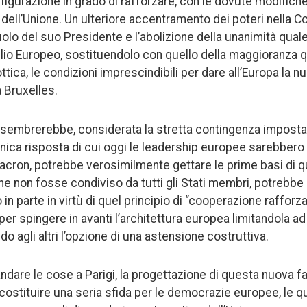
gurazione in grado di rafforzare, con le dovute modifiche ai T
e dell’Unione. Un ulteriore accentramento dei poteri nella
olo del suo Presidente e l’abolizione della unanimità qual
lio Europeo, sostituendolo con quello della maggioranza qu
ttica, le condizioni imprescindibili per dare all’Europa la
a Bruxelles.
 sembrerebbe, considerata la stretta contingenza imposta 
unica risposta di cui oggi le leadership europee sarebbero 
 Macron, potrebbe verosimilmente gettare le prime basi di 
e non fosse condiviso da tutti gli Stati membri, potrebb
in parte in virtù di quel principio di “cooperazione rafforz
i per spingere in avanti l’architettura europea limitandola a
do agli altri l’opzione di una astensione costruttiva.
dare le cose a Parigi, la progettazione di questa nuova f
ostituire una seria sfida per le democrazie europee, le q