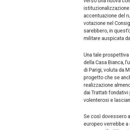
verso una nuova confi
istituzionalizzazion
accentuazione del ru
votazione nel Consig
sarebbero, in quest’o
militare auspicata d
Una tale prospettiva
della Casa Bianca, l’
di Parigi, voluta da
progetto che se anch
realizzazione almeno 
dai Trattati fondativ
volenterosi e lascian
Se così dovessero an
europeo verrebbe a c