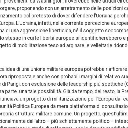
ali provenienti da Washington, troverebbe nelle attuali cir
isorgere, proponendo non un arretramento delle posizioni c
vanzamento col pretesto di dover difendere l’Ucraina perché
uropa. L’Ucraina, infatti, nella corrente percezione europ
tima di una aggressione liberticida, né il soggetto soccom
lo stesso in cui le libertà europee si identificherebbero e 
etto di mobilitazione teso ad arginare le velleitarie ridon
ica idea di una unione militare europea potrebbe riaffiorare
ra riproposta e anche con probabili margini di relativo su
e di Parigi, con esclusione delle leadership più scettiche (
 parte una tale possibilità. Già da tempo, del resto, la Pr
ciava un progetto di militarizzazione per l’Europa da rea
nità Politica Europea da mera piattaforma di consultazion
 propria struttura militare comune. Un progetto, quest’ulti
onalmente dall’altro – più schiettamente politico – inteso