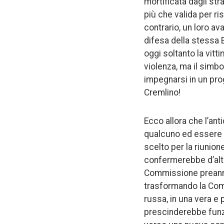
mortificata dagli str
più che valida per r
contrario, un loro a
difesa della stessa E
oggi soltanto la vit
violenza, ma il simbo
impegnarsi in un prog
Cremlino!
Ecco allora che l’ant
qualcuno ed essere o
scelto per la riunion
confermerebbe d’altra
Commissione preannun
trasformando la Comu
russa, in una vera e
prescinderebbe funzi