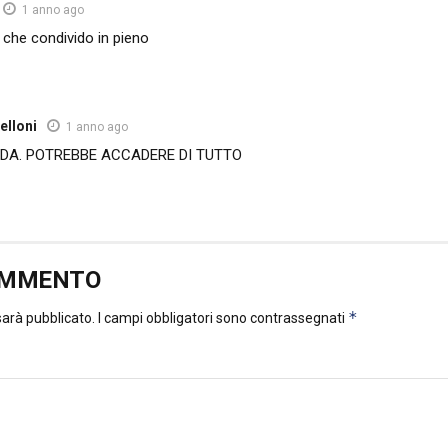
1 anno ago
i che condivido in pieno
elloni
1 anno ago
IDA. POTREBBE ACCADERE DI TUTTO
OMMENTO
*
 sarà pubblicato.
I campi obbligatori sono contrassegnati