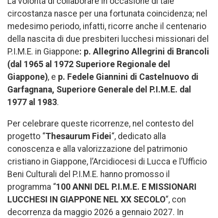
La volontà di collaborare in occasione di tale
circostanza nasce per una fortunata coincidenza; nel
medesimo periodo, infatti, ricorre anche il centenario
della nascita di due presbiteri lucchesi missionari del
P.I.M.E. in Giappone
: p. Allegrino Allegrini di Brancoli
(dal 1965 al 1972 Superiore Regionale del
Giappone)
, e
p. Fedele Giannini di Castelnuovo di
Garfagnana, Superiore Generale del P.I.M.E. dal
1977 al 1983
.
Per celebrare queste ricorrenze, nel contesto del
progetto “
Thesaurum Fidei
“, dedicato alla
conoscenza e alla valorizzazione del patrimonio
cristiano in Giappone, l’Arcidiocesi di Lucca e l’Ufficio
Beni Culturali del P.I.M.E. hanno promosso il
programma “
100 ANNI DEL P.I.M.E. E MISSIONARI
LUCCHESI IN GIAPPONE NEL XX SECOLO
“, con
decorrenza da maggio 2026 a gennaio 2027. In