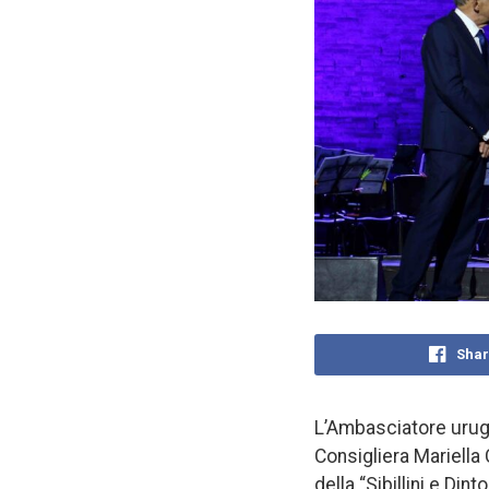
Shar
L’Ambasciatore urugu
Consigliera Mariella 
della “Sibillini e Di