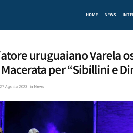
HOME
NEWS
INTE
atore uruguaiano Varela os
Macerata per “Sibillini e Di
27 Agosto 2023
in
News