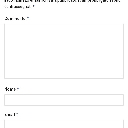
Il tuo indirizzo email non sarà pubblicato.
I campi obbligatori sono
*
contrassegnati
*
Commento
*
Nome
*
Email