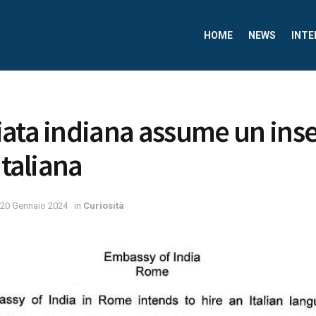
HOME
NEWS
INTE
iata indiana assume un ins
italiana
20 Gennaio 2024
in
Curiosità