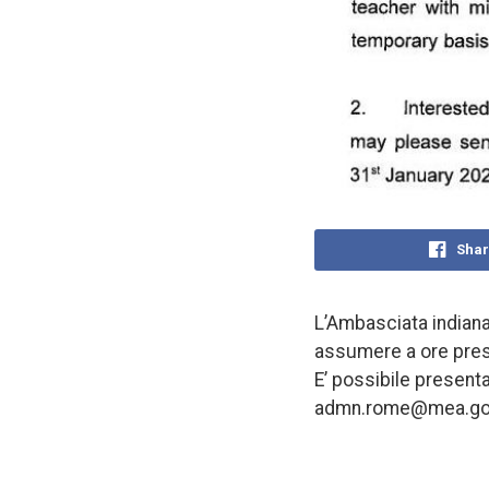
Shar
L’Ambasciata indiana 
assumere a ore pres
E’ possibile present
admn.rome@mea.gov