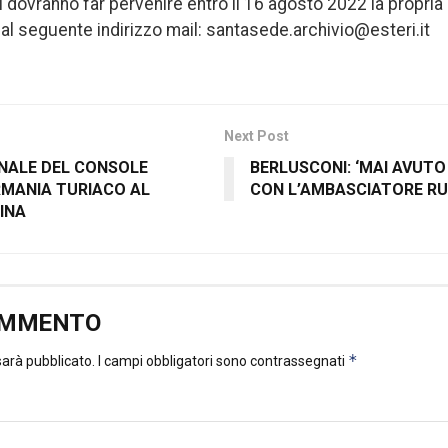
i dovranno far pervenire entro il 16 agosto 2022 la propri
al seguente indirizzo mail: santasede.archivio@esteri.it
Next Post
ONALE DEL CONSOLE
BERLUSCONI: ‘MAI AVUT
RMANIA TURIACO AL
CON L’AMBASCIATORE RU
INA
OMMENTO
*
 sarà pubblicato.
I campi obbligatori sono contrassegnati