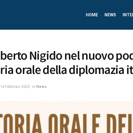
HOME
NEWS
INTE
berto Nigido nel nuovo po
ria orale della diplomazia i
14 Febbraio 2025
in
News