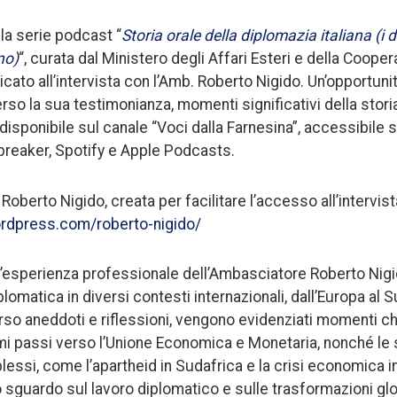
la serie podcast “
Storia orale della diplomazia italiana
(i 
no)
“, curata dal Ministero degli Affari Esteri e della Coope
icato all’intervista con l’Amb. Roberto Nigido. Un’opportuni
rso la sua testimonianza, momenti significativi della stor
 disponibile sul canale “Voci dalla Farnesina”, accessibile s
reaker, Spotify e Apple Podcasts.
Roberto Nigido, creata per facilitare l’accesso all’intervist
ordpress.com/roberto-nigido/
l’esperienza professionale dell’Ambasciatore Roberto Nigi
iplomatica in diversi contesti internazionali, dall’Europa al 
erso aneddoti e riflessioni, vengono evidenziati momenti ch
imi passi verso l’Unione Economica e Monetaria, nonché le s
lessi, come l’apartheid in Sudafrica e la crisi economica i
o sguardo sul lavoro diplomatico e sulle trasformazioni glob