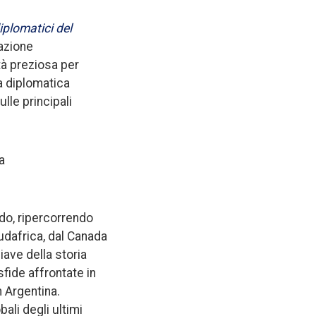
diplomatici del
razione
tà preziosa per
ia diplomatica
ulle principali
a
do, ripercorrendo
Sudafrica, dal Canada
iave della storia
fide affrontate in
n Argentina.
ali degli ultimi