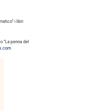
tico” i libri
tto “La penna del
ss.com