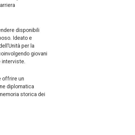
arriera
endere disponibili
iposo. Ideato e
ell’Unità per la
 coinvolgendo giovani
 interviste.
 offrire un
one diplomatica
 memoria storica dei