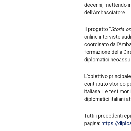
decenni, mettendo in
dell’Ambasciatore.
Il progetto “
Storia or
online interviste aud
coordinato dall’Amb
formazione della Dir
diplomatici neoassun
L’obiettivo principal
contributo storico p
italiana. Le testimo
diplomatici italiani a
Tutti i precedenti e
pagina:
https://dipl