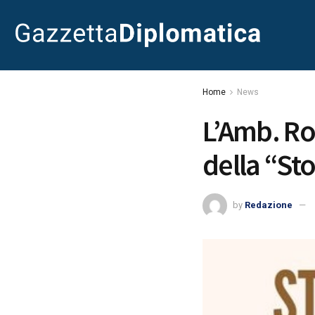
Home
News
L’Amb. Ro
della “Sto
by
Redazione