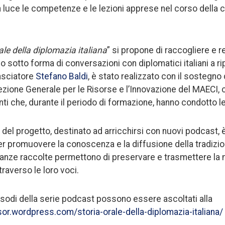
 luce le competenze e le lezioni apprese nel corso della c
ale della diplomazia italiana
” si propone di raccogliere e r
io sotto forma di conversazioni con diplomatici italiani a r
asciatore
Stefano Baldi
, è stato realizzato con il sostegno d
ezione Generale per le Risorse e l’Innovazione del MAECI,
ti che, durante il periodo di formazione, hanno condotto le
e del progetto, destinato ad arricchirsi con nuovi podcast, è
er promuovere la conoscenza e la diffusione della tradizi
nianze raccolte permettono di preservare e trasmettere la
ttraverso le loro voci.
pisodi della serie podcast possono essere ascoltati alla
osor.wordpress.com/storia-orale-della-diplomazia-italiana/