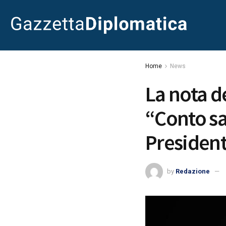
Home
News
La nota d
“Conto sa
President
by
Redazione