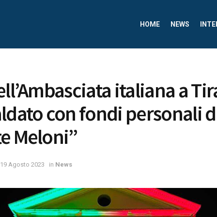
HOME
NEWS
INTE
ell’Ambasciata italiana a Ti
ldato con fondi personali d
e Meloni”
19 Agosto 2023
in
News