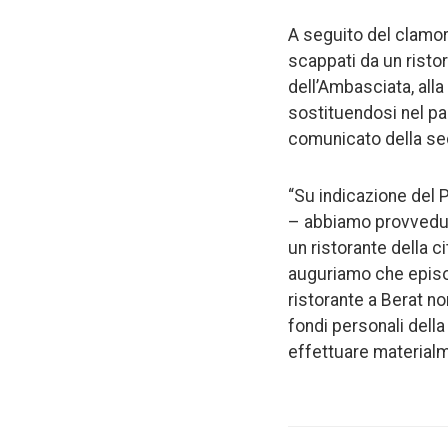
A seguito del clamore
scappati da un ristor
dell’Ambasciata, all
sostituendosi nel pag
comunicato della sed
“Su indicazione del 
– abbiamo provveduto
un ristorante della ci
auguriamo che episod
ristorante a Berat no
fondi personali della
effettuare materialm