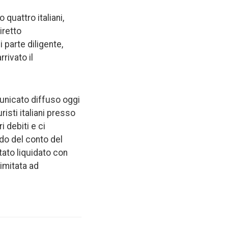
quattro italiani,
iretto
 parte diligente,
rivato il
municato diffuso oggi
isti italiani presso
i debiti e ci
do del conto del
stato liquidato con
limitata ad