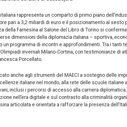
e italiana rappresenta un comparto di primo piano dell’indus
ore pari a 3,2 miliardi di euro e il posizionamento al sesto p
a della Farnesina al Salone del Libro di Torino si conferma
verse dimensioni della diplomazia italiana – sportiva, econ
o un programma di incontri e approfondimenti. Tra i tanti tem
 Olimpiadi invernali Milano-Cortina, con testimonianze di at
ancesca Porcellato.
ato anche agli strumenti del MAECI a sostegno delle impr
llenze italiane nel mondo, alla rete delle scuole italiane al
vani, inclusi i percorsi di accesso alla carriera diplomatica
azione nell’era digitale e sul contrasto alla criminalità orga
sina articolata e orientata a rafforzare la presenza dell’Ita