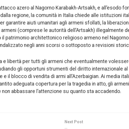
 attacco azero al Nagorno Karabakh-Artsakh, e all’esodo for
lla regione, la comunità in Italia chiede alle istituzioni it
r garantire aiuti umanitari agli armeni sfollati, la liberazione 
i armeni (comprese le autorità dell’Artsakh) illegalmente d
o il patrimonio architettonico religioso armeno nel Nagorn
dalizzato negli anni scorsi o sottoposto a revisioni stori
 e libertà per tutti gli armeni che eventualmente volessero
udiando gli opportuni strumenti del diritto internazionale al 
e il blocco di vendita di armi all’Azerbaigian. Ai media itali
ntito adeguata copertura per la tragedia in atto, gli armen
i e non abbassare l’attenzione su quanto sta accadendo.
Next Post