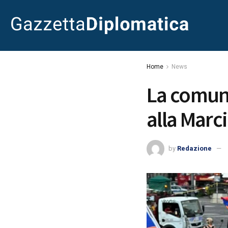
Home
News
La comuni
alla Marci
by
Redazione