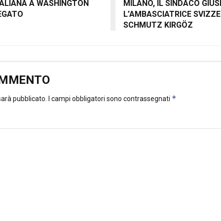
TALIANA A WASHINGTON
MILANO, IL SINDACO GIU
EGATO
L’AMBASCIATRICE SVIZZ
SCHMUTZ KIRGÖZ
OMMENTO
*
 sarà pubblicato.
I campi obbligatori sono contrassegnati