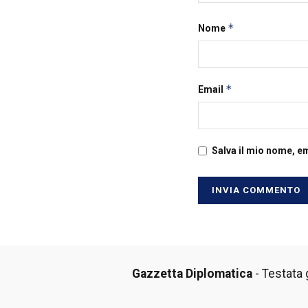
*
Nome
*
Email
Salva il mio nome, e
Gazzetta Diplomatica
- Testata g