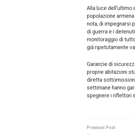
Alla luce dell’ultimo
popolazione armena da
nota, di impegnarsi pe
di guerra e i detenut
monitoraggio di tutt
già ripetutamente van
Garanzie di sicurezza
proprie abitazioni st
diretta sottomissione 
settimane hanno gara
spegnere i riflettor
Previous Post