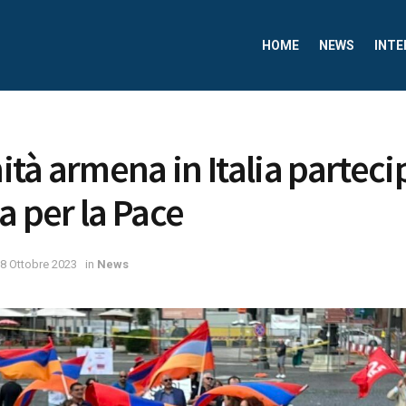
HOME
NEWS
INTE
tà armena in Italia partec
a per la Pace
8 Ottobre 2023
in
News