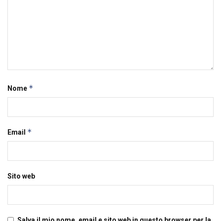
*
Nome
*
Email
Sito web
Salva il mio nome, email e sito web in questo browser per la