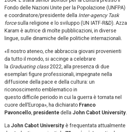
2004. È stata
senior advisor
per la cultura presso il
Fondo delle Nazioni Unite per la Popolazione (UNFPA)
e coordinatore/presidente della
Inter-agency Task
force
sulla religione e lo sviluppo (UN IATF-R&D). Azza
Karam è autrice di molte pubblicazioni, in diverse
lingue, sulle dinamiche delle politiche internazionali.
«Il nostro ateneo, che abbraccia giovani provenienti
da tutto il mondo, si accinge a celebrare
la
Graduating class
2022, alla presenza di due
esemplari figure professionali, impegnate nella
diffusione della pace e della cultura: un
riconoscimento emblematico in
questo difficile periodo in cui la guerra è tornata nel
cuore dell’Europa», ha dichiarato
Franco
Pavoncello
,
presidente
della
John Cabot University
.
La
John Cabot University
è frequentata attualmente