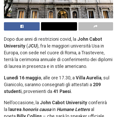
Dopo due anni di restrizioni covid, la
John Cabot
University
(
JCU
), fra le maggiori università Usa in
Europa, con sede nel cuore di Roma, a Trastevere,
terrà la cerimonia annuale di conferimento dei diplomi
di laurea in presenza e in stile americano.
Lunedì 16 maggio
, alle ore 17.30, a
Villa Aurelia
, sul
Gianicolo, saranno consegnati gli attestati a
209
studenti
, provenienti da
41 Paesi
.
Nell’occasione, la
John Cabot University
conferirà
la
laurea
honoris causa
in
Humane Letters
al
poeta
Billy Collins
– che sarà lo speaker ufficiale