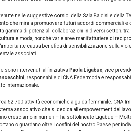
 tenute nelle suggestive cornici della Sala Baldini e della Te
o che mira a promuovere futuri accordi commerciali e col
a gamma di potenziali collaborazioni in diversi settori, tra c
cultura e moda, nonché varie aree manifatturiere di recipr
’importante causa benefica di sensibilizzazione sulla vio
entale associati.
 sono intervenuti all’iniziativa
Paola Ligabue
, vice presi
anceschini
, responsabile di CNA Federmoda e responsabile
o internazionale.
rca 62.700 attività economiche a guida femminile. CNA I
Sistema associativo che si dedica all’empowerment del lavo
nno cresciamo in numeri – ha sottolineato Ligabue – Molt
tano o guardano oltre i confini del nostro Paese per indiv