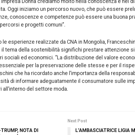
Impresa Donna crediamo molto nella conoscenza e nel d
ita. Oggi iniziamo un percorso nuovo, che può essere prelu
nze, conoscenze e competenze può essere una buona pras
 percorsi e progetti comuni”.
 le esperienze realizzate da CNA in Mongolia, Franceschin
l tema della sostenibilità significhi prestare attenzione si
ori sociali ed economici. “La distribuzione del valore econo
essenziale per la preservazione delle stesse e per il rispett
chini che ha ricordato anche l’importanza della responsabi
ssità di informare adeguatamente il consumatore sulle im
i all’interno del settore moda.
Next Post
-TRUMP, NOTA DI
L’AMBASCIATRICE LIGIA