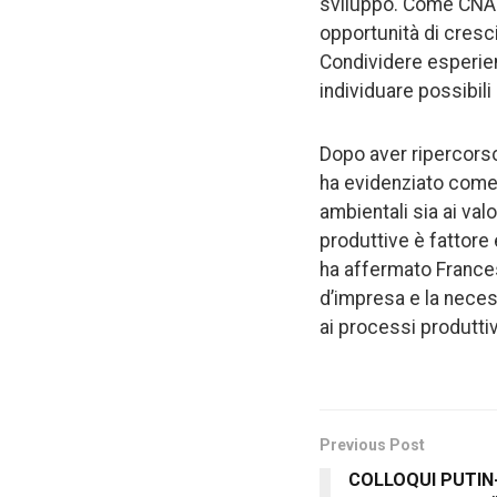
sviluppo. Come CNA 
opportunità di cresc
Condividere esperie
individuare possibili
Dopo aver ripercorso
ha evidenziato come i
ambientali sia ai val
produttive è fattore 
ha affermato Frances
d’impresa e la nece
ai processi produttiv
Previous Post
COLLOQUI PUTIN