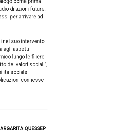
ialogo come prima
dio di azioni future.
si per arrivare ad
i nel suo intervento
a agli aspetti
mico lungo le filiere
o dei valori sociali”,
lità sociale
plicazioni connesse
 MARGARITA QUESSEP