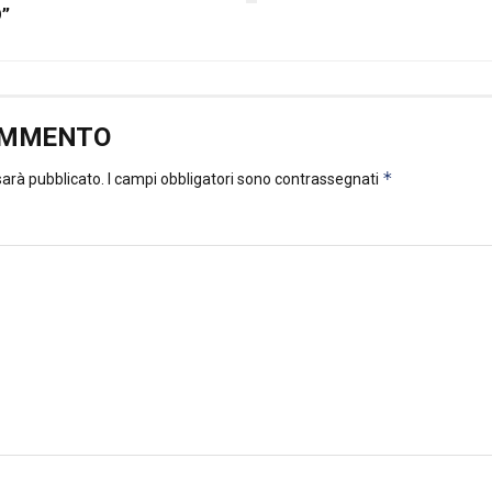
”
OMMENTO
*
 sarà pubblicato.
I campi obbligatori sono contrassegnati