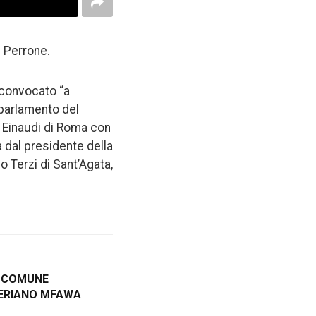
e Perrone.
 convocato “a
l parlamento del
gi Einaudi di Roma con
a dal presidente della
o Terzi di Sant’Agata,
IN COMUNE
GERIANO MFAWA