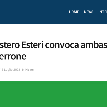
HOME
NEWS
INTE
istero Esteri convoca ambas
Perrone
13 Luglio 2023
in
News