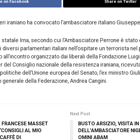
e on Facebook
Share on Twitter
steri iraniano ha convocato l’ambasciatore italiano Giusepp
ia statale Irna, secondo cui l’Ambasciatore Perrone è stato
 diversi parlamentari italiani nell’ospitare un terrorista ne
o all’incontro organizzato dai liberali della Fondazione Lui
 del Consiglio nazionale della resistenza iraniana, ricevut
litiche dell’Unione europea del Senato, l’ex ministro Giuli
o generale della Federazione, Andrea Cangini.
Next Post
E FRANCESE MASSET
BUSTO ARSIZIO, VISITA 
 “CONSIGLI AL MIO
DELL’AMBASCIATORE NI
CAFFÈ DI
OMINI ABAM