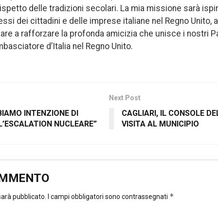
rispetto delle tradizioni secolari. La mia missione sarà isp
ressi dei cittadini e delle imprese italiane nel Regno Unito, a
are a rafforzare la profonda amicizia che unisce i nostri Pa
basciatore d’Italia nel Regno Unito.
Next Post
BIAMO INTENZIONE DI
CAGLIARI, IL CONSOLE D
L’ESCALATION NUCLEARE”
VISITA AL MUNICIPIO
OMMENTO
*
 sarà pubblicato.
I campi obbligatori sono contrassegnati