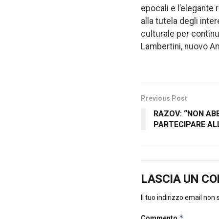
epocali e l’elegante 
alla tutela degli inte
culturale per continu
Lambertini, nuovo Am
Previous Post
RAZOV: “NON AB
PARTECIPARE AL
LASCIA UN C
Il tuo indirizzo email non
*
Commento