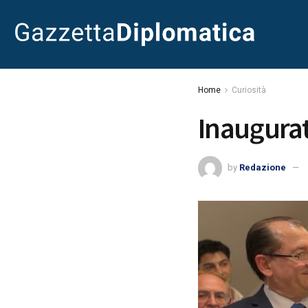
Home
Curiosità
Inaugurat
by
Redazione