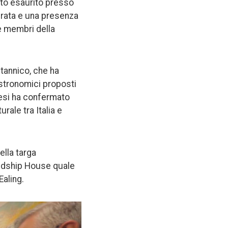
utto esaurito presso
erata e una presenza
 e membri della
itannico, che ha
astronomici proposti
glesi ha confermato
ale tra Italia e
ella targa
endship House quale
Ealing.