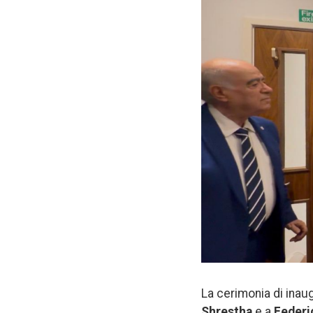
La cerimonia di inau
Shrestha
e a
Federi