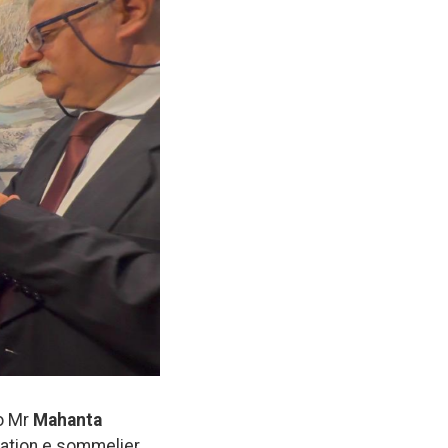
io Mr
Mahanta
iation e sommelier