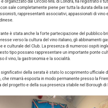
 e organizzato dal Circolo MIE di Londra, ha registrato il t
 con sale completamente piene per tutta la durata della s
essionisti, rappresentanti associativi, appassionati di vino
ndinese.
vante è stata anche la forte partecipazione del pubblico br
resse verso la cultura del vino italiano, gli abbinamenti g
le e culturale del Club. La presenza di numerosi ospiti in
uesto tipo possano rappresentare un importante ponte cultur
o il vino, la gastronomia e la socialità.
ignificativi della serata è stato lo scoprimento ufficiale d
ub, che rimarrà esposta in modo permanente presso la Fri
 del progetto e della sua presenza stabile nel Borough di 