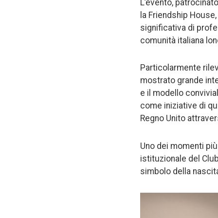
L’evento, patrocinato
la Friendship House,
significativa di prof
comunità italiana lo
Particolarmente rile
mostrato grande inte
e il modello convivia
come iniziative di q
Regno Unito attravers
Uno dei momenti più s
istituzionale del Cl
simbolo della nascita