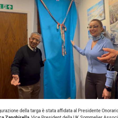
gurazione della targa è stata affidata al Presidente Onorar
ca Zanghirella
, Vice President della UK Sommelier Assoc