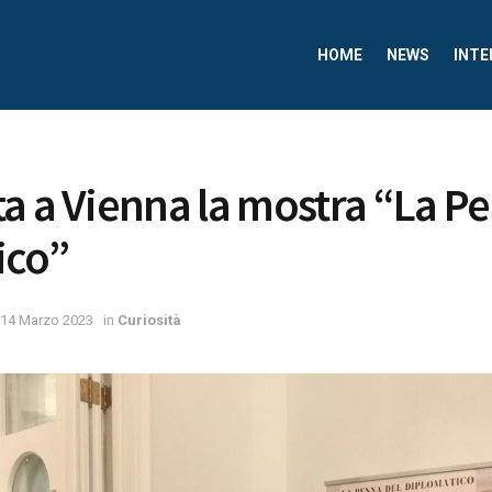
HOME
NEWS
INTE
a a Vienna la mostra “La P
ico”
14 Marzo 2023
in
Curiosità