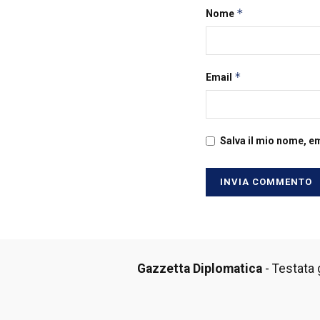
*
Nome
*
Email
Salva il mio nome, e
Gazzetta Diplomatica
- Testata g