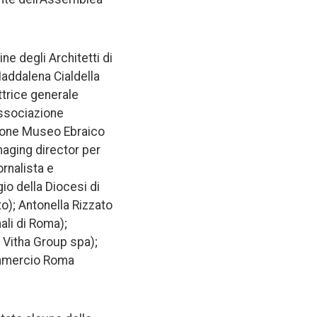
e degli Architetti di
Maddalena Cialdella
ttrice generale
Associazione
zione Museo Ebraico
aging director per
rnalista e
io della Diocesi di
to); Antonella Rizzato
ali di Roma);
 Vitha Group spa);
commercio Roma