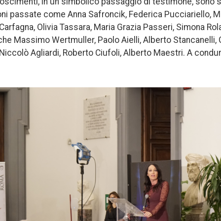
oscimenti, in un simbolico passaggio di testimone, sono s
oni passate come Anna Safroncik, Federica Pucciariello, Ma
 Carfagna, Olivia Tassara, Maria Grazia Passeri, Simona Rol
che Massimo Wertmuller, Paolo Aielli, Alberto Stancanelli, 
iccolò Agliardi, Roberto Ciufoli, Alberto Maestri. A condur