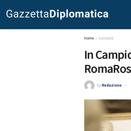
Home
Curiosità
In Campid
RomaRos
by
Redazione