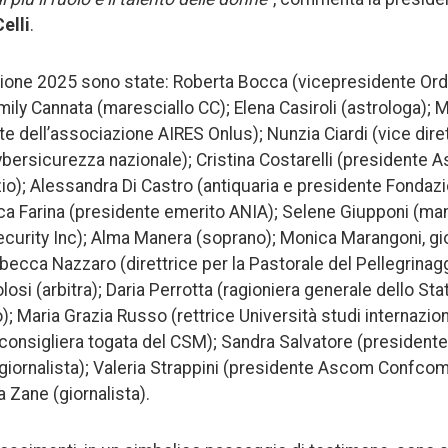
elli
.
zione 2025 sono state: Roberta Bocca (vicepresidente Ordin
mily Cannata (maresciallo CC); Elena Casiroli (astrologa); 
te dell’associazione AIRES Onlus); Nunzia Ciardi (vice dire
Cybersicurezza nazionale); Cristina Costarelli (presidente 
zio); Alessandra Di Castro (antiquaria e presidente Fonda
ca Farina (presidente emerito ANIA); Selene Giupponi (man
curity Inc); Alma Manera (soprano); Monica Marangoni, gio
becca Nazzaro (direttrice per la Pastorale del Pellegrinagg
si (arbitra); Daria Perrotta (ragioniera generale dello Sta
; Maria Grazia Russo (rettrice Università studi internazion
consigliera togata del CSM); Sandra Salvatore (presidente
 (giornalista); Valeria Strappini (presidente Ascom Conf
a Zane (giornalista).