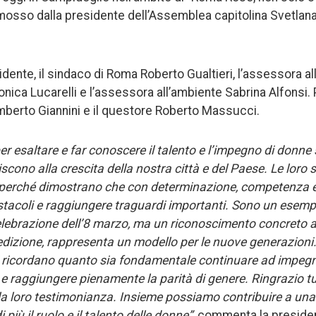
sso dalla presidente dell’Assemblea capitolina Svetlana C
idente, il sindaco di Roma Roberto Gualtieri, l’assessora all
nica Lucarelli e l’assessora all’ambiente Sabrina Alfonsi. 
berto Giannini e il questore Roberto Massucci.
 esaltare e far conoscere il talento e l’impegno di donne 
scono alla crescita della nostra città e del Paese. Le loro 
perché dimostrano che con determinazione, competenza e
acoli e raggiungere traguardi importanti. Sono un esempio
elebrazione dell’8 marzo, ma un riconoscimento concreto a c
dedizione, rappresenta un modello per le nuove generazioni.
 ricordano quanto sia fondamentale continuare ad impegna
e raggiungere pienamente la parità di genere. Ringrazio tu
la loro testimonianza. Insieme possiamo contribuire a una 
più il ruolo e il talento delle donne”
, commenta la preside