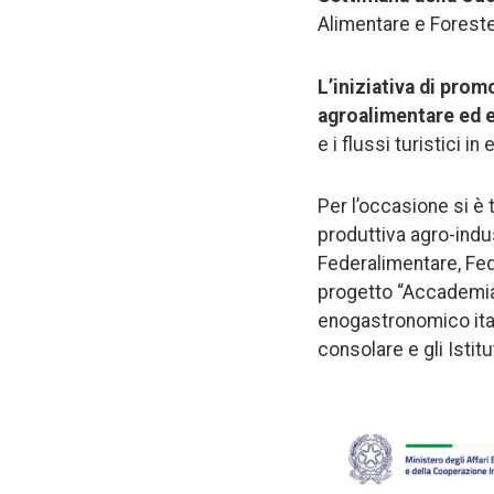
Alimentare e Forest
L’iniziativa di
promo
agroalimentare ed 
e i flussi turistici in 
Per l’occasione si è t
produttiva agro-industr
Federalimentare, Fede
progetto “Accademia 
enogastronomico ital
consolare e gli Istit