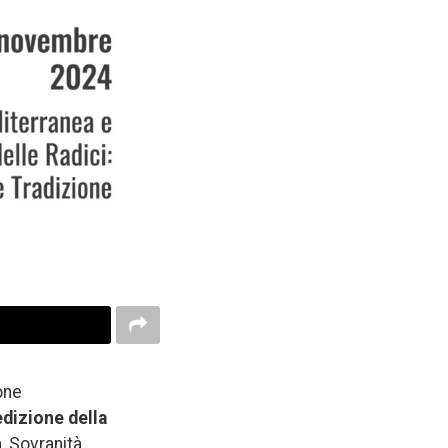
one
dizione della
, Sovranità