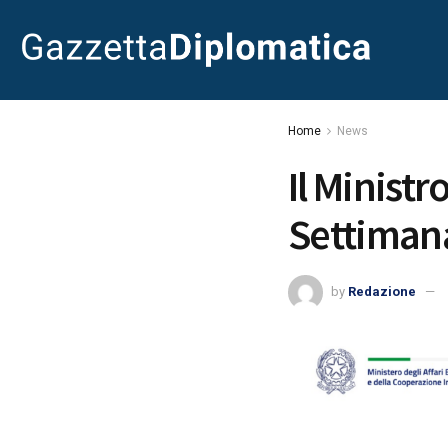
Home
News
Il Ministr
Settimana
by
Redazione