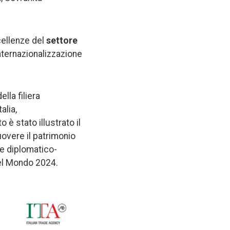
cellenze del
settore
internazionalizzazione
lla filiera
alia,
è stato illustrato il
overe il patrimonio
te diplomatico-
 nel Mondo 2024.