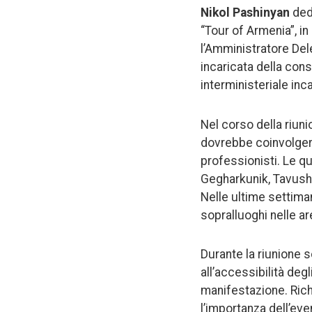
Nikol Pashinyan
dedi
“Tour of Armenia”, i
l’Amministratore Del
incaricata della cons
interministeriale incar
Nel corso della riunio
dovrebbe coinvolger
professionisti. Le qu
Gegharkunik, Tavush,
Nelle ultime settiman
sopralluoghi nelle are
Durante la riunione so
all’accessibilità deg
manifestazione. Richi
l’importanza dell’eve