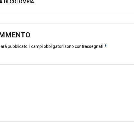
A DI COLOMBIA
OMMENTO
*
 sarà pubblicato.
I campi obbligatori sono contrassegnati