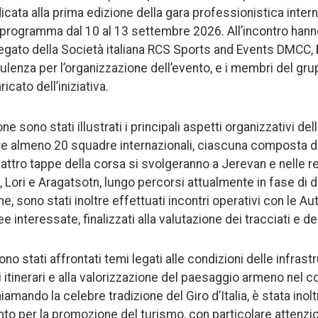
cata alla prima edizione della gara professionistica inter
n programma dal 10 al 13 settembre 2026. All’incontro han
egato della Società italiana RCS Sports and Events DMCC,
ulenza per l’organizzazione dell’evento, e i membri del gru
icato dell’iniziativa.
ne sono stati illustrati i principali aspetti organizzativi d
e almeno 20 squadre internazionali, ciascuna composta da
attro tappe della corsa si svolgeranno a Jerevan e nelle re
 Lori e Aragatsotn, lungo percorsi attualmente in fase di d
e, sono stati inoltre effettuati incontri operativi con le A
e interessate, finalizzati alla valutazione dei tracciati e deg
no stati affrontati temi legati alle condizioni delle infrastr
li itinerari e alla valorizzazione del paesaggio armeno nel c
amando la celebre tradizione del Giro d’Italia, è stata inol
nto per la promozione del turismo, con particolare attenzio