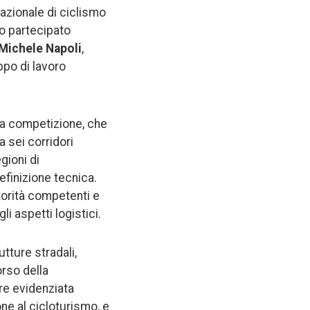
nazionale di ciclismo
no partecipato
Michele Napoli
,
ppo di lavoro
ella competizione, che
 sei corridori
gioni di
efinizione tecnica.
utorità competenti e
li aspetti logistici.
utture stradali,
orso della
tre evidenziata
ne al cicloturismo, e