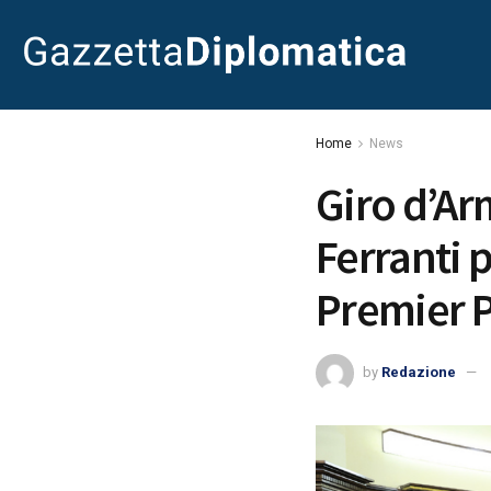
Home
News
Giro d’Ar
Ferranti 
Premier 
by
Redazione