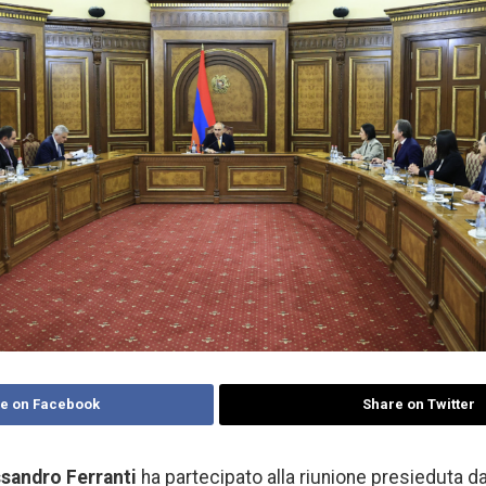
e on Facebook
Share on Twitter
sandro Ferranti
ha partecipato alla riunione presieduta d