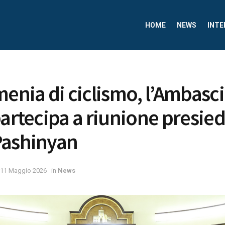
HOME
NEWS
INTE
menia di ciclismo, l’Ambasc
partecipa a riunione presied
Pashinyan
11 Maggio 2026
in
News