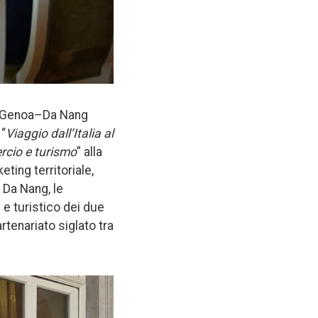
a Genoa–Da Nang
 “
Viaggio dall’Italia al
rcio e turismo
” alla
ing territoriale,
i Da Nang, le
 e turistico dei due
artenariato siglato tra