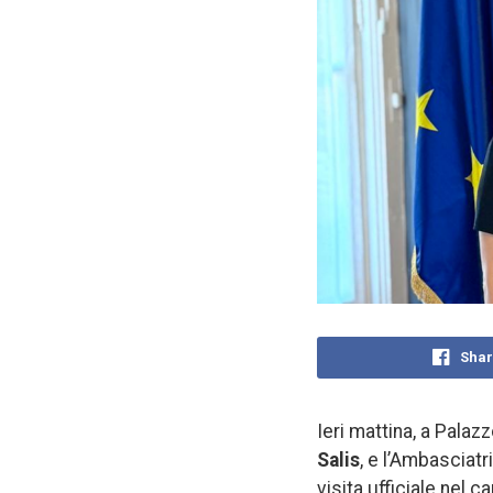
Shar
Ieri mattina, a Palaz
Salis
, e l’Ambasciatr
visita ufficiale nel c