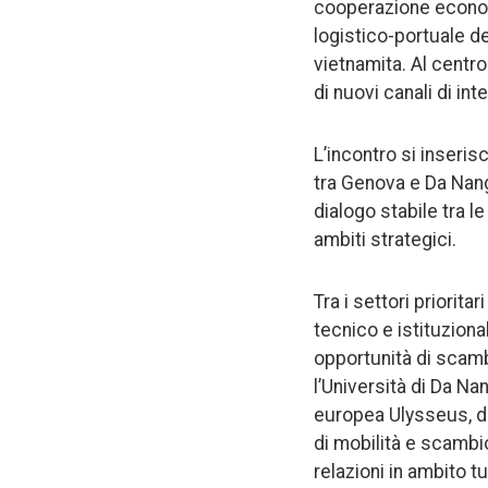
cooperazione econom
logistico-portuale d
vietnamita. Al centr
di nuovi canali di int
L’incontro si inseris
tra Genova e Da Nang
dialogo stabile tra l
ambiti strategici.
Tra i settori priorita
tecnico e istituzion
opportunità di scamb
l’Università di Da Na
europea Ulysseus, di
di mobilità e scambio
relazioni in ambito t