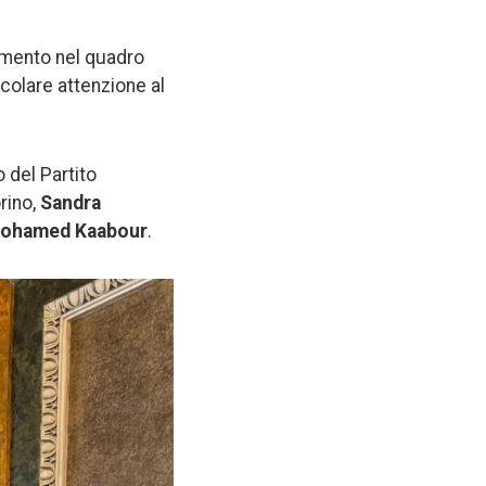
imento nel quadro
colare attenzione al
 del Partito
rino,
Sandra
Mohamed Kaabour
.