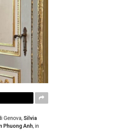
 di Genova,
Silvia
n Phuong Anh
, in