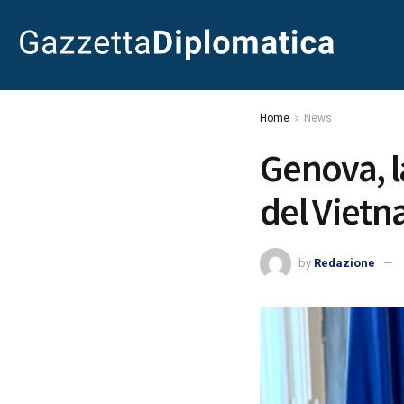
Home
News
Genova, l
del Viet
by
Redazione