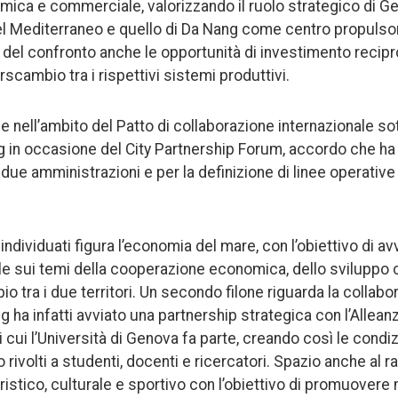
ica e commerciale, valorizzando il ruolo strategico di 
el Mediterraneo e quello di Da Nang come centro propulsor
o del confronto anche le opportunità di investimento recip
erscambio tra i rispettivi sistemi produttivi.
ce nell’ambito del Patto di collaborazione internazionale so
 in occasione del City Partnership Forum, accordo che ha 
e due amministrazioni e per la definizione di linee operative
ri individuati figura l’economia del mare, con l’obiettivo di 
ale sui temi della cooperazione economica, dello sviluppo
io tra i due territori. Un secondo filone riguarda la colla
ng ha infatti avviato una partnership strategica con l’Allean
 cui l’Università di Genova fa parte, creando così le cond
 rivolti a studenti, docenti e ricercatori. Spazio anche al 
uristico, culturale e sportivo con l’obiettivo di promuovere