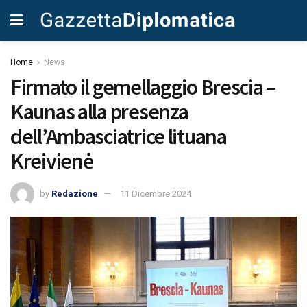
Home
News
Firmato il gemellaggio Brescia –
Kaunas alla presenza
dell’Ambasciatrice lituana
Kreivienė
by
Redazione
11 Dicembre 2024