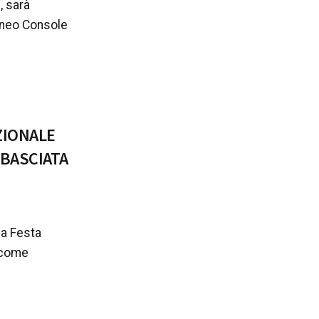
, sarà
l neo Console
ZIONALE
MBASCIATA
 la Festa
à come