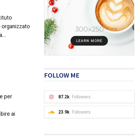
tituto
o organizzato
...
FOLLOW ME
ne per
87.2k
Followers
23.9k
Followers
bire ai