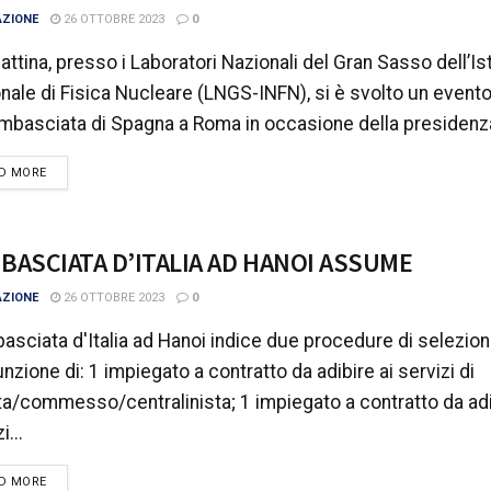
AZIONE
26 OTTOBRE 2023
0
mattina, presso i Laboratori Nazionali del Gran Sasso dell’Is
nale di Fisica Nucleare (LNGS-INFN), si è svolto un event
Ambasciata di Spagna a Roma in occasione della presidenza
DETAILS
D MORE
MBASCIATA D’ITALIA AD HANOI ASSUME
AZIONE
26 OTTOBRE 2023
0
asciata d'Italia ad Hanoi indice due procedure di selezio
unzione di: 1 impiegato a contratto da adibire ai servizi di
ta/commesso/centralinista; 1 impiegato a contratto da adi
i...
DETAILS
D MORE