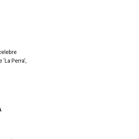
celebre
 'La Perra',
A