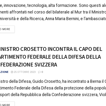
e, innovazione, tecnologia, alta formazione. Sono questi al
enti affrontati nel corso del bilaterale al Mur tra il Ministr
Università e della Ricerca, Anna Maria Bernini, e l’ambasciato
DETAILS
D MORE
MINISTRO CROSETTO INCONTRA IL CAPO DEL
ARTIMENTO FEDERALE DELLA DIFESA DELLA
FEDERAZIONE SVIZZERA
AZIONE
25 OTTOBRE 2023
0
nistro della Difesa, Guido Crosetto, ha incontrato a Berna il
timento Federale della Difesa della protezione della popol
 sport della Repubblica della Confederazione svizzera, Viola
DETAILS
D MORE