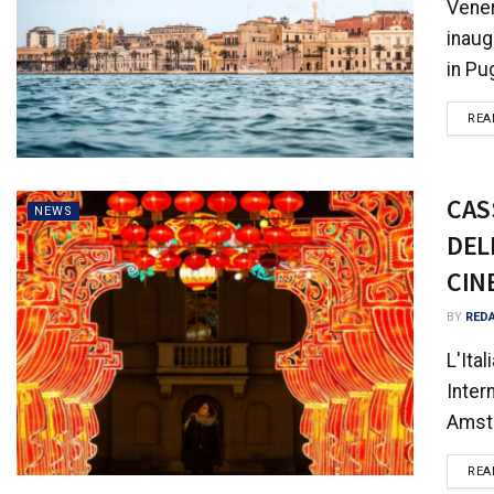
Vener
inaug
in Pu
REA
CAS
NEWS
DEL
CIN
BY
RED
L'Ita
Inter
Amste
REA