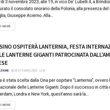
dì 3 novembre 2023, alle 19, in vico De' Lubelli 4, a Brindisi
urato il consolato onorario della Polonia, alla presenza de
glia, Giuseppe Acierno. Alla...
DETAILS
D MORE
SINO OSPITERÀ LANTERNIA, FESTA INTERNA
LE LANTERNE GIGANTI PATROCINATA DALL’A
ESE
AZIONE
24 OTTOBRE 2023
0
lia è stata scelta dalla Cina per ospitare "Lanternia", ovvero
nazionale delle Lanterne Giganti. Dopo il successo in citt
rdam, Londra e New York, quest'anno sarà la...
DETAILS
D MORE