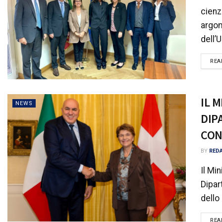
cienz
argom
dell’
REA
IL 
NEWS
DIP
CON
BY
RED
Il Mi
Dipar
dello
REA