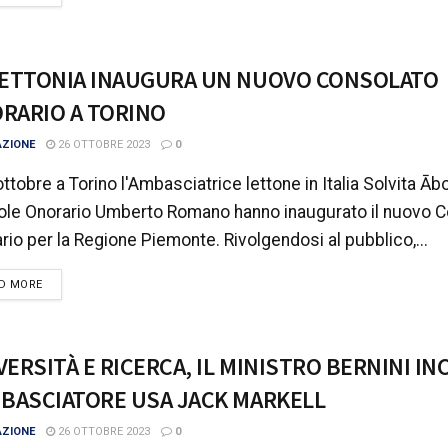
LETTONIA INAUGURA UN NUOVO CONSOLATO
RARIO A TORINO
AZIONE
26 OTTOBRE 2023
0
ottobre a Torino l'Ambasciatrice lettone in Italia Solvita Ābol
le Onorario Umberto Romano hanno inaugurato il nuovo C
rio per la Regione Piemonte. Rivolgendosi al pubblico,...
DETAILS
D MORE
VERSITÀ E RICERCA, IL MINISTRO BERNINI I
MBASCIATORE USA JACK MARKELL
AZIONE
26 OTTOBRE 2023
0