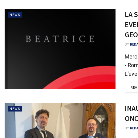
LA 
NEWS
EVE
GEO
BY
RED
Merco
- Rom
L'eve
REA
INA
NEWS
ONO
BY
RED