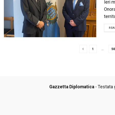
Ieri 
Onora
terri
REA
1
…
50
Gazzetta Diplomatica
- Testata g