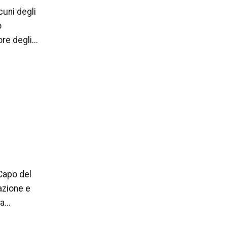
cuni degli
o
re degli...
 Capo del
azione e
...