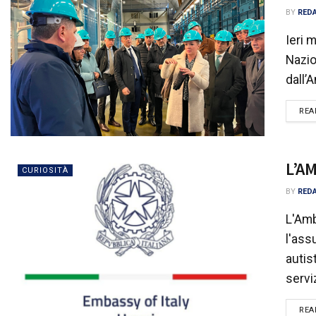
BY
RED
Ieri 
Nazio
dall’
REA
L’A
CURIOSITÀ
BY
RED
L'Amb
l'ass
autis
serviz
REA