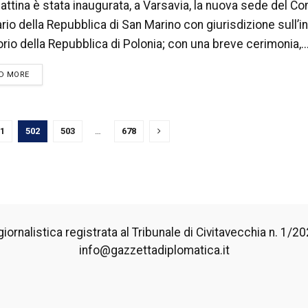
mattina è stata inaugurata, a Varsavia, la nuova sede del C
rio della Repubblica di San Marino con giurisdizione sull’i
torio della Repubblica di Polonia; con una breve cerimonia,..
DETAILS
D MORE
1
502
503
…
678
iornalistica registrata al Tribunale di Civitavecchia n. 1/2024
info@gazzettadiplomatica.it