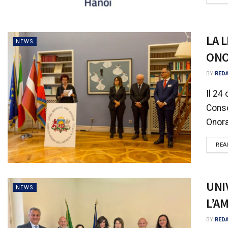
LA 
NEWS
ONO
BY
RED
Il 24 
Conso
Onora
REA
UNI
NEWS
L’A
BY
RED