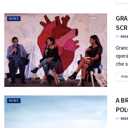
GRA
NEWS
SCR
BY
RED
Grand
opera
che s
REA
A B
NEWS
POL
BY
RED