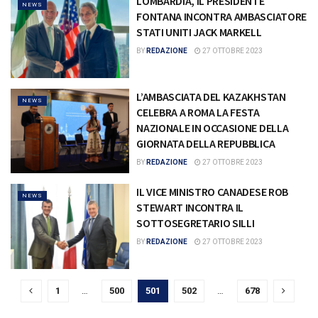
LOMBARDIA, IL PRESIDENTE
NEWS
FONTANA INCONTRA AMBASCIATORE
STATI UNITI JACK MARKELL
BY
REDAZIONE
27 OTTOBRE 2023
L’AMBASCIATA DEL KAZAKHSTAN
NEWS
CELEBRA A ROMA LA FESTA
NAZIONALE IN OCCASIONE DELLA
GIORNATA DELLA REPUBBLICA
BY
REDAZIONE
27 OTTOBRE 2023
IL VICE MINISTRO CANADESE ROB
NEWS
STEWART INCONTRA IL
SOTTOSEGRETARIO SILLI
BY
REDAZIONE
27 OTTOBRE 2023
1
…
500
501
502
…
678