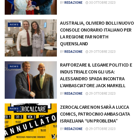
BY
REDAZIONE
30 OTTOBRE 2023
AUSTRALIA, OLIVIERO BOLLI NUOVO
NEWS
CONSOLE ONORARIO ITALIANO PER
LA REGIONE FAR NORTH
QUEENSLAND
BY
REDAZIONE
29 OTTOBRE 2023
RAFFORZARE IL LEGAME POLITICO E
NEWS
INDUSTRIALE CON GLI USA:
ALESSANDRO SPADA INCONTRA
L’AMBASCIATORE JACK MARKELL
BY
REDAZIONE
29 OTTOBRE 2023
ZEROCALCARE NON SARÀ A LUCCA
NEWS
COMICS, PATROCINIO AMBASCIATA
ISRAELIANA “UN PROBLEMA”
BY
REDAZIONE
29 OTTOBRE 2023