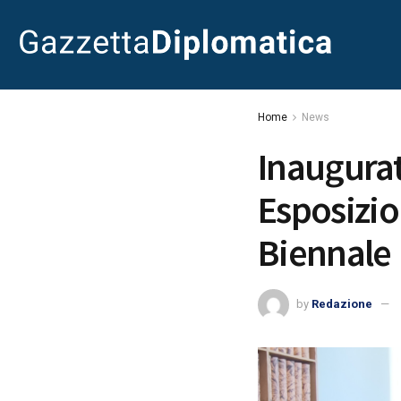
Home
News
Inaugurat
Esposizio
Biennale
by
Redazione