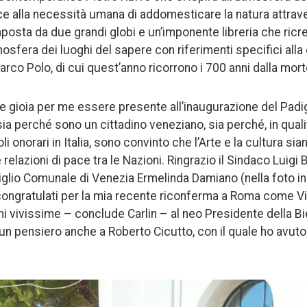
sce alla necessità umana di addomesticare la natura attrave
mposta da due grandi globi e un’imponente libreria che ricr
fera dei luoghi del sapere con riferimenti specifici alla 
Marco Polo, di cui quest’anno ricorrono i 700 anni dalla mort
 e gioia per me essere presente all’inaugurazione del Padi
sia perché sono un cittadino veneziano, sia perché, in qual
i onorari in Italia, sono convinto che l’Arte e la cultura si
 relazioni di pace tra le Nazioni. Ringrazio il Sindaco Luigi 
glio Comunale di Venezia Ermelinda Damiano (nella foto in 
 congratulati per la mia recente riconferma a Roma come 
oni vivissime – conclude Carlin – al neo Presidente della B
un pensiero anche a Roberto Cicutto, con il quale ho avuto