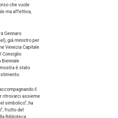
corso che vuole
le ma affettiva,
tura Gennaro
el), già ministro per
ne Venezia Capitale
l Consiglio
a Biennale
 mostra è stato
lestimento.
o, accompagnando il
r ritrovarci assieme
el simbolico”, ha
”, frutto del
lla Biblioteca