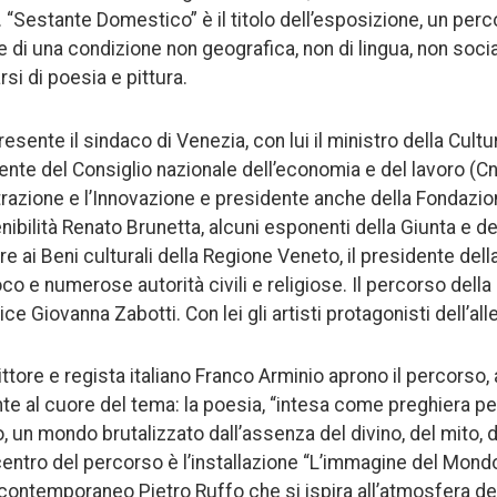
. “Sestante Domestico” è il titolo dell’esposizione, un per
 di una condizione non geografica, non di lingua, non socia
rsi di poesia e pittura.
presente il sindaco di Venezia, con lui il ministro della Cul
dente del Consiglio nazionale dell’economia e del lavoro (Cn
razione e l’Innovazione e presidente anche della Fondazio
ibilità Renato Brunetta, alcuni esponenti della Giunta e de
 ai Beni culturali della Regione Veneto, il presidente dell
o e numerose autorità civili e religiose. Il percorso della
rice Giovanna Zabotti. Con lei gli artisti protagonisti dell’al
rittore e regista italiano Franco Arminio aprono il percors
nte al cuore del tema: la poesia, “intesa come preghiera pe
 un mondo brutalizzato dall’assenza del divino, del mito, d
 centro del percorso è l’installazione “L’immagine del Mondo
 contemporaneo Pietro Ruffo che si ispira all’atmosfera de