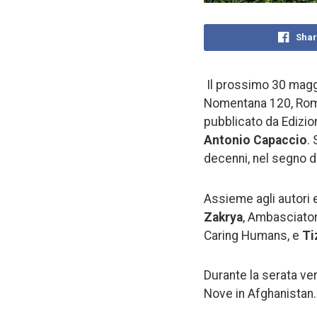
Shar
Il prossimo 30 maggi
Nomentana 120, Roma) 
pubblicato da Edizion
Antonio Capaccio
.
decenni, nel segno de
Assieme agli autori e
Zakrya
, Ambasciator
Caring Humans, e
Ti
Durante la serata verr
Nove in Afghanistan.