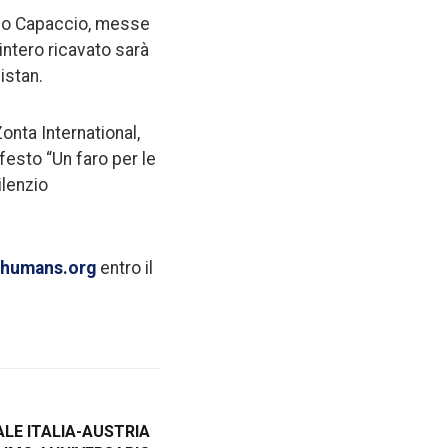
nio Capaccio, messe
intero ricavato sarà
istan.
onta International,
festo “Un faro per le
ilenzio
ghumans.org
entro il
LE ITALIA-AUSTRIA