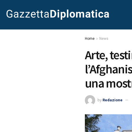
Home
News
Arte, tes
l’Afghani
una mostr
by
Redazione