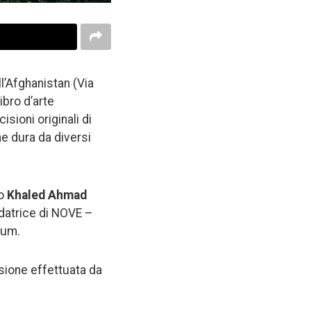
l’Afghanistan (Via
ibro d’arte
isioni originali di
che dura da diversi
no
Khaled Ahmad
ndatrice di NOVE –
ium.
issione effettuata da