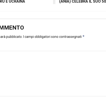
ERÙ E UCRAINA
(ANIA) CELEBRA IL SUO 5
OMMENTO
*
 sarà pubblicato.
I campi obbligatori sono contrassegnati