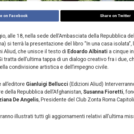
e on Facebook
Share on Twitter
o, alle 18, nella sede dell’Ambasciata della Repubblica del
si terrà la presentazione del libro “In una casa isolata”, l
i Aliud, che unisce il testo di
Edoardo Albinati
a cinque inc
 Si tratta dell’ultima tappa di un dialogo creativo fra i due, 
lla condivisione artistica e dell’impegno civile.
 all’editore
Gianluigi Bellucci
(Edizioni Aliud) Interverran
e della Repubblica dell’Afghanistan,
Susanna Fioretti
, fo
ziana De Angelis
, Presidente del Club Zonta Roma Capitol
anno illustrati tutti gli aggiornamenti relativi all’ultima m