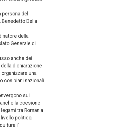
a persona del
e, Benedetto Della
inatore della
olato Generale di
cusso anche dei
a della dichiarazione
di organizzare una
o con piani nazionali
convergono sui
no anche la coesione
si legami tra Romania
ivello politico,
ulturali”.