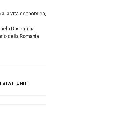
 alla vita economica,
briela Dancău ha
ario della Romania
I STATI UNITI