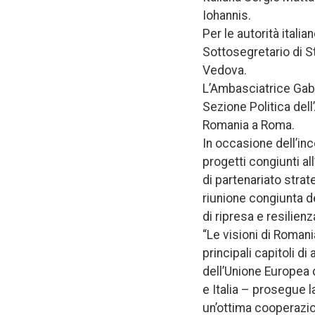
Iohannis.
Per le autorità ital
Sottosegretario di St
Vedova.
L’Ambasciatrice Gabr
Sezione Politica del
Romania a Roma.
In occasione dell’in
progetti congiunti al
di partenariato strat
riunione congiunta de
di ripresa e resilienz
“Le visioni di Roman
principali capitoli di
dell’Unione Europea d
e Italia – prosegue l
un’ottima cooperazio