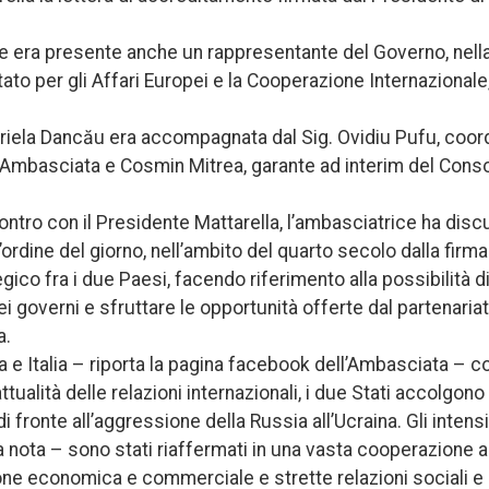
iane era presente anche un rappresentante del Governo, nell
ato per gli Affari Europei e la Cooperazione Internazional
iela Dancău era accompagnata dal Sig. Ovidiu Pufu, coord
l’Ambasciata e Cosmin Mitrea, garante ad interim del Cons
contro con il Presidente Mattarella, l’ambasciatrice ha dis
l’ordine del giorno, nell’ambito del quarto secolo dalla firm
egico fra i due Paesi, facendo riferimento alla possibilità 
i governi e sfruttare le opportunità offerte dal partenariat
a.
ia e Italia – riporta la pagina facebook dell’Ambasciata – 
 attualità delle relazioni internazionali, i due Stati accolgo
i fronte all’aggressione della Russia all’Ucraina. Gli inten
a nota – sono stati riaffermati in una vasta cooperazione a l
ne economica e commerciale e strette relazioni sociali e c