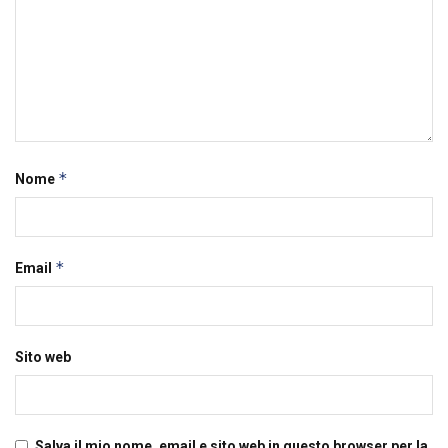
*
Nome
*
Email
Sito web
Salva il mio nome, email e sito web in questo browser per la